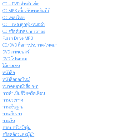
CD – DVD สำหรับเด็ก
CD MP3 เกี่ยวกับพระคัมภีร์
CD เพลงไทย
CD – เพลงลูกทุ่ง/หมอลำ
CD คริสต์มาส Christmas
Flash Drive MP3
CD/DVD สื่อการประกาศ/เทศนา
DVD ภาพยนตร์
DVD โปรแกรม
ไม้กางเขน
หนังสือ
หนังสือออกใหม่
หมวดหมู่หนังสือ ก-ท
การดำเนินชีวิตคริสเตียน
การประกาศ
การอธิษฐาน
การเยียวยา
การเงิน
ครอบครัว/วัยรุ่น
คริสตจักรและผู้นำ