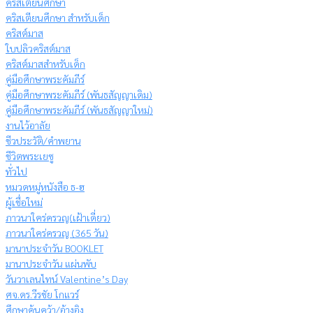
คริสเตียนศึกษา
คริสเตียนศึกษา สำหรับเด็ก
คริสต์มาส
ใบปลิวคริสต์มาส
คริสต์มาสสำหรับเด็ก
คู่มือศึกษาพระคัมภีร์
คู่มือศึกษาพระคัมภีร์ (พันธสัญญาเดิม)
คู่มือศึกษาพระคัมภีร์ (พันธสัญญาใหม่)
งานไว้อาลัย
ชีวประวัติ/คำพยาน
ชีวิตพระเยซู
ทั่วไป
หมวดหมู่หนังสือ ธ-ฮ
ผู้เชื่อใหม่
ภาวนาใคร่ครวญ(เฝ้าเดี่ยว)
ภาวนาใคร่ครวญ (365 วัน)
มานาประจำวัน BOOKLET
มานาประจำวัน แผ่นพับ
วันวาเลนไทน์ Valentine’s Day
ศจ.ดร.วีรชัย โกแวร์
ศึกษาค้นคว้า/อ้างอิง