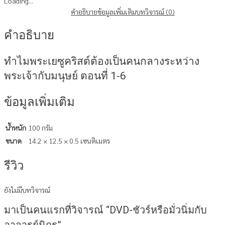
DVD-
Loading...
ชัวร์
คำอธิบาย
ข้อมูลเพิ่มเติม
บทวิจารณ์ (0)
หรือ
คำอธิบาย
มั่ว
นิ่ม
กับ
ทำไมพระเยซูคริสต์ต้องเป็นคนกลางระหว่าง
อาจารย์
พระเจ้ากับมนุษย์ ตอนที่ 1-6
นิกร
ชิ้น
ข้อมูลเพิ่มเติม
น้ำหนัก
100 กรัม
ขนาด
14.2 × 12.5 × 0.5 เซนติเมตร
รีวิว
ยังไม่มีบทวิจารณ์
มาเป็นคนแรกที่วิจารณ์ “DVD-ชัวร์หรือมั่วนิ่มกับ
อาจารย์นิกร”