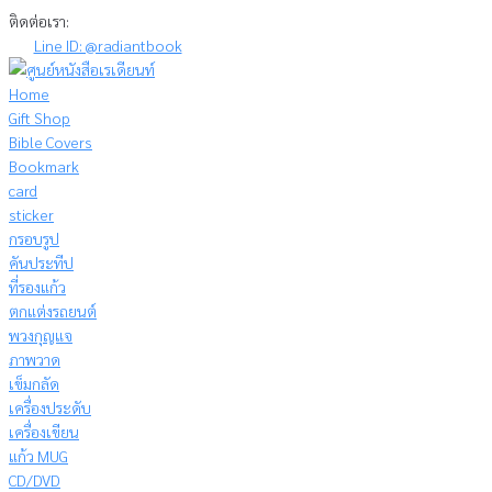
Skip
ติดต่อเรา:
to
Line ID: @radiantbook
content
Home
Gift Shop
Bible Covers
Bookmark
card
sticker
กรอบรูป
คันประทีป
ที่รองแก้ว
ตกแต่งรถยนต์
พวงกุญแจ
ภาพวาด
เข็มกลัด
เครื่องประดับ
เครื่องเขียน
แก้ว MUG
CD/DVD