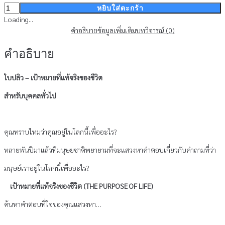
จำนวน
หยิบใส่ตะกร้า
ใบปลิว
Loading...
-
คำอธิบาย
ข้อมูลเพิ่มเติม
บทวิจารณ์ (0)
เป้า
คำอธิบาย
หมาย
ที่แท้
จริง
ใบปลิว – เป้าหมายที่แท้จริงของชีวิต
ของ
สำหรับบุคคลทั่วไป
ชีวิต
(สินค้า
ไม่
ร่วม
คุณทราบไหมว่าคุณอยู่ในโลกนี้เพื่ออะไร?
รายการ)
หลายพันปีมาแล้วที่มนุษยชาติพยายามที่จะแสวงหาคำตอบเกี่ยวกับคำถามที่ว่า
ชิ้น
มนุษย์เราอยู่ในโลกนี้เพื่ออะไร?
เป้าหมายที่แท้จริงของชีวิต (THE PURPOSE OF LIFE)
ค้นหาคำตอบที่ใจของคุณแสวงหา…