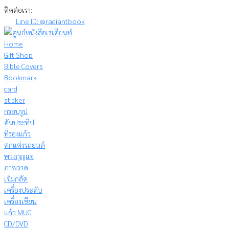
Skip
ติดต่อเรา:
to
Line ID: @radiantbook
content
Home
Gift Shop
Bible Covers
Bookmark
card
sticker
กรอบรูป
คันประทีป
ที่รองแก้ว
ตกแต่งรถยนต์
พวงกุญแจ
ภาพวาด
เข็มกลัด
เครื่องประดับ
เครื่องเขียน
แก้ว MUG
CD/DVD