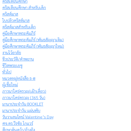
คริสเตียนศึกษา
คริสเตียนศึกษา สำหรับเด็ก
คริสต์มาส
ใบปลิวคริสต์มาส
คริสต์มาสสำหรับเด็ก
คู่มือศึกษาพระคัมภีร์
คู่มือศึกษาพระคัมภีร์ (พันธสัญญาเดิม)
คู่มือศึกษาพระคัมภีร์ (พันธสัญญาใหม่)
งานไว้อาลัย
ชีวประวัติ/คำพยาน
ชีวิตพระเยซู
ทั่วไป
หมวดหมู่หนังสือ ธ-ฮ
ผู้เชื่อใหม่
ภาวนาใคร่ครวญ(เฝ้าเดี่ยว)
ภาวนาใคร่ครวญ (365 วัน)
มานาประจำวัน BOOKLET
มานาประจำวัน แผ่นพับ
วันวาเลนไทน์ Valentine’s Day
ศจ.ดร.วีรชัย โกแวร์
ศึกษาค้นคว้า/อ้างอิง