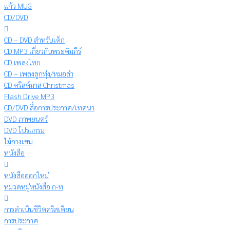
แก้ว MUG
CD/DVD
CD – DVD สำหรับเด็ก
CD MP3 เกี่ยวกับพระคัมภีร์
CD เพลงไทย
CD – เพลงลูกทุ่ง/หมอลำ
CD คริสต์มาส Christmas
Flash Drive MP3
CD/DVD สื่อการประกาศ/เทศนา
DVD ภาพยนตร์
DVD โปรแกรม
ไม้กางเขน
หนังสือ
หนังสือออกใหม่
หมวดหมู่หนังสือ ก-ท
การดำเนินชีวิตคริสเตียน
การประกาศ