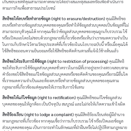
เกินขอบเขตที่คุณสามารถคาดหมายได้อย่างสมเหตุสมผลหรือเพื่อดำเนินการ
ตามภารกิจเพื่อสาธารณประโยชน์
สิทธิขอให้ลบหรือทำลายข้อมูล (right to erasure/destruction)
คุณมีสิทธิขอ
ลบหรือทำลายข้อมูลส่วนบุคคลของคุณหรือทำให้ข้อมูลส่วนบุคคลเป็นข้อมูลที่ไม่
สามารถระบุตัวคุณได้ หากคุณเชื่อว่าข้อมูลส่วนบุคคลของคุณถูกเก็บรวบรวม ใช้
หรือเปิดเผยโดยไม่ชอบด้วยกฎหมายที่เกี่ยวข้องหรือเห็นว่าเราหมดความจำเป็น
ในการเก็บรักษาไว้ตามวัตถุประสงค์ที่เกี่ยวข้องในนโยบายฉบับนี้ หรือเมื่อคุณได้
ใช้สิทธิขอถอนความยินยอมหรือใช้สิทธิขอคัดค้านตามที่แจ้งไว้ข้างต้นแล้ว
สิทธิขอให้ระงับการใช้ข้อมูล (right to restriction of processing)
คุณมีสิทธิ
ขอให้ระงับการใช้ข้อมูลส่วนบุคคลชั่วคราวในกรณีที่เราอยู่ระหว่างตรวจสอบตาม
คำร้องขอใช้สิทธิขอแก้ไขข้อมูลส่วนบุคคลหรือขอคัดค้านของคุณหรือกรณีอื่นใด
ที่เราหมดความจำเป็นและต้องลบหรือทำลายข้อมูลส่วนบุคคลของคุณตาม
กฎหมายที่เกี่ยวข้องแต่คุณขอให้เราระงับการใช้แทน
สิทธิขอให้แก้ไขข้อมูล (right to rectification)
คุณมีสิทธิขอแก้ไขข้อมูลส่วน
บุคคลของคุณให้ถูกต้อง เป็นปัจจุบัน สมบูรณ์ และไม่ก่อให้เกิดความเข้าใจผิด
สิทธิร้องเรียน (right to lodge a complaint)
คุณมีสิทธิร้องเรียนต่อผู้มีอำนาจ
ตามกฎหมายที่เกี่ยวข้อง หากคุณเชื่อว่าการเก็บรวบรวม ใช้ หรือเปิดเผยข้อมูล
ส่วนบุคคลของคุณ เป็นการกระทำในลักษณะที่ฝ่าฝืนหรือไม่ปฏิบัติตามกฎหมาย