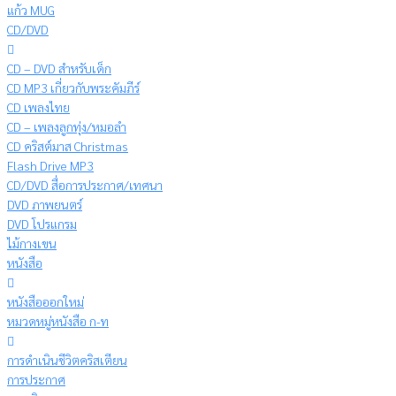
แก้ว MUG
CD/DVD
CD – DVD สำหรับเด็ก
CD MP3 เกี่ยวกับพระคัมภีร์
CD เพลงไทย
CD – เพลงลูกทุ่ง/หมอลำ
CD คริสต์มาส Christmas
Flash Drive MP3
CD/DVD สื่อการประกาศ/เทศนา
DVD ภาพยนตร์
DVD โปรแกรม
ไม้กางเขน
หนังสือ
หนังสือออกใหม่
หมวดหมู่หนังสือ ก-ท
การดำเนินชีวิตคริสเตียน
การประกาศ