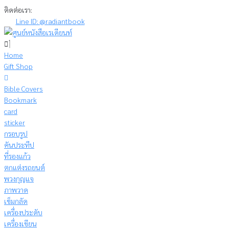
Skip
ติดต่อเรา:
to
Line ID: @radiantbook
content
Home
Gift Shop
Bible Covers
Bookmark
card
sticker
กรอบรูป
คันประทีป
ที่รองแก้ว
ตกแต่งรถยนต์
พวงกุญแจ
ภาพวาด
เข็มกลัด
เครื่องประดับ
เครื่องเขียน