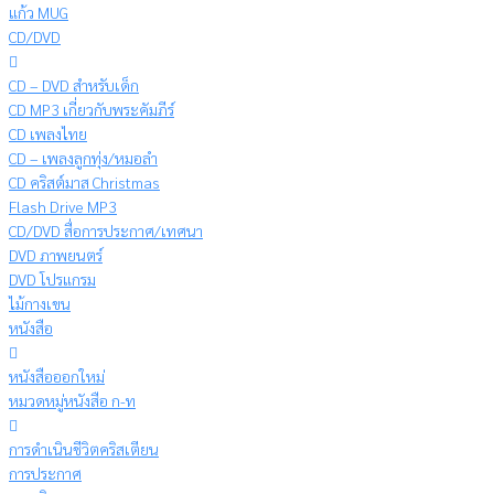
แก้ว MUG
CD/DVD
CD – DVD สำหรับเด็ก
CD MP3 เกี่ยวกับพระคัมภีร์
CD เพลงไทย
CD – เพลงลูกทุ่ง/หมอลำ
CD คริสต์มาส Christmas
Flash Drive MP3
CD/DVD สื่อการประกาศ/เทศนา
DVD ภาพยนตร์
DVD โปรแกรม
ไม้กางเขน
หนังสือ
หนังสือออกใหม่
หมวดหมู่หนังสือ ก-ท
การดำเนินชีวิตคริสเตียน
การประกาศ