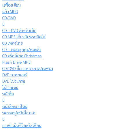
เครื่องเขียน
แก้ว MUG
CD/DVD
CD – DVD สำหรับเด็ก
CD MP3 เกี่ยวกับพระคัมภีร์
CD เพลงไทย
CD – เพลงลูกทุ่ง/หมอลำ
CD คริสต์มาส Christmas
Flash Drive MP3
CD/DVD สื่อการประกาศ/เทศนา
DVD ภาพยนตร์
DVD โปรแกรม
ไม้กางเขน
หนังสือ
หนังสือออกใหม่
หมวดหมู่หนังสือ ก-ท
การดำเนินชีวิตคริสเตียน