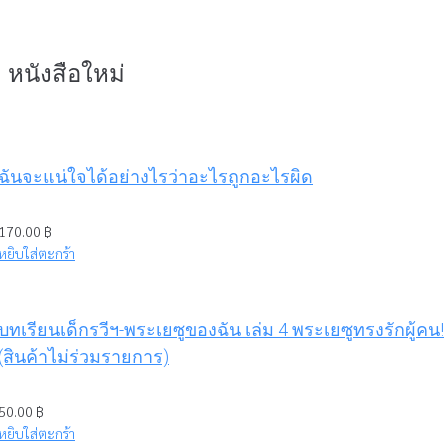
หนังสือใหม่
ฉันจะแน่ใจได้อย่างไรว่าอะไรถูกอะไรผิด
170.00
฿
หยิบใส่ตะกร้า
บทเรียนเด็กรวีฯ-พระเยซูของฉัน เล่ม 4 พระเยซูทรงรักผู้คน!
(สินค้าไม่ร่วมรายการ)
50.00
฿
หยิบใส่ตะกร้า