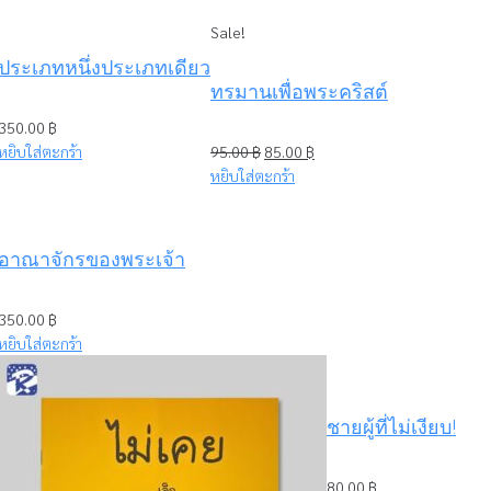
Sale!
ประเภทหนึ่งประเภทเดียว
ทรมานเพื่อพระคริสต์
350.00
฿
Original
Current
หยิบใส่ตะกร้า
95.00
฿
85.00
฿
price
price
หยิบใส่ตะกร้า
was:
is:
95.00 ฿.
85.00 ฿.
อาณาจักรของพระเจ้า
350.00
฿
หยิบใส่ตะกร้า
ชายผู้ที่ไม่เงียบ!
80.00
฿