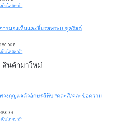
หยิบใส่ตะกร้า
การมองเห็นและลิ้มรสพระเยซูคริสต์
180.00
฿
หยิบใส่ตะกร้า
สินค้ามาใหม่
พวงกุญแจตัวอักษรสีทึบ *คละสี/คละข้อความ
89.00
฿
หยิบใส่ตะกร้า