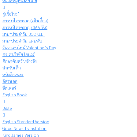
หมวดหมู่หนังสือ ธ-ฮ
ผู้เชื่อใหม่
ภาวนาใคร่ครวญ(เฝ้าเดี่ยว)
ภาวนาใคร่ครวญ (365 วัน)
มานาประจำวัน BOOKLET
มานาประจำวัน แผ่นพับ
วันวาเลนไทน์ Valentine’s Day
ศจ.ดร.วีรชัย โกแวร์
ศึกษาค้นคว้า/อ้างอิง
สำหรับเด็ก
หนังสือเพลง
อิสราเอล
อีสเตอร์
English Book
Bible
English Standard Version
Good News Translation
King James Version