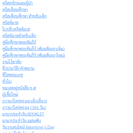
คริสตจักรและผู้นำ
คริสเตียนศึกษา
คริสเตียนศึกษา สำหรับเด็ก
คริสต์มาส
ใบปลิวคริสต์มาส
คริสต์มาสสำหรับเด็ก
คู่มือศึกษาพระคัมภีร์
คู่มือศึกษาพระคัมภีร์ (พันธสัญญาเดิม)
คู่มือศึกษาพระคัมภีร์ (พันธสัญญาใหม่)
งานไว้อาลัย
ชีวประวัติ/คำพยาน
ชีวิตพระเยซู
ทั่วไป
หมวดหมู่หนังสือ ธ-ฮ
ผู้เชื่อใหม่
ภาวนาใคร่ครวญ(เฝ้าเดี่ยว)
ภาวนาใคร่ครวญ (365 วัน)
มานาประจำวัน BOOKLET
มานาประจำวัน แผ่นพับ
วันวาเลนไทน์ Valentine’s Day