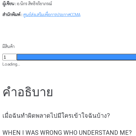
ผู้เขียน :
อ.นิกร สิทธิจริยาภรณ์
สำนักพิมพ์ :
ศูนย์ส่งเสริมเพื่อการประกาศCCMA
มีสินค้า
จำนวน
ใบปลิว
Loading...
-
เมื่อ
ฉัน
คำอธิบาย
ทำ
ผิด
พลาด
ไป
เมื่อฉันทำผิดพลาดไปมีใครเข้าใจฉันบ้าง?
มี
ใคร
เข้าใจ
WHEN I WAS WRONG WHO UNDERSTAND ME?