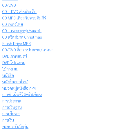
CD/DVD
CD – DVD สำหรับเด็ก
CD MP3 เกี่ยวกับพระคัมภีร์
CD เพลงไทย
CD – เพลงลูกทุ่ง/หมอลำ
CD คริสต์มาส Christmas
Flash Drive MP3
CD/DVD สื่อการประกาศ/เทศนา
DVD ภาพยนตร์
DVD โปรแกรม
ไม้กางเขน
หนังสือ
หนังสือออกใหม่
หมวดหมู่หนังสือ ก-ท
การดำเนินชีวิตคริสเตียน
การประกาศ
การอธิษฐาน
การเยียวยา
การเงิน
ครอบครัว/วัยรุ่น