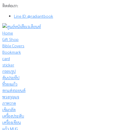
Skip
ติดต่อเรา:
to
Line ID: @radiantbook
content
Home
Gift Shop
Bible Covers
Bookmark
card
sticker
กรอบรูป
คันประทีป
ที่รองแก้ว
ตกแต่งรถยนต์
พวงกุญแจ
ภาพวาด
เข็มกลัด
เครื่องประดับ
เครื่องเขียน
แก้ว MUG