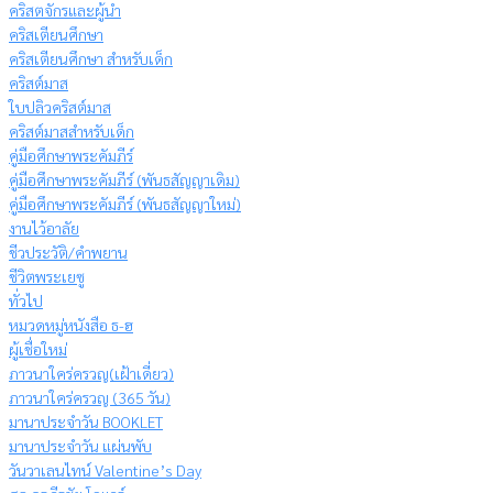
คริสตจักรและผู้นำ
คริสเตียนศึกษา
คริสเตียนศึกษา สำหรับเด็ก
คริสต์มาส
ใบปลิวคริสต์มาส
คริสต์มาสสำหรับเด็ก
คู่มือศึกษาพระคัมภีร์
คู่มือศึกษาพระคัมภีร์ (พันธสัญญาเดิม)
คู่มือศึกษาพระคัมภีร์ (พันธสัญญาใหม่)
งานไว้อาลัย
ชีวประวัติ/คำพยาน
ชีวิตพระเยซู
ทั่วไป
หมวดหมู่หนังสือ ธ-ฮ
ผู้เชื่อใหม่
ภาวนาใคร่ครวญ(เฝ้าเดี่ยว)
ภาวนาใคร่ครวญ (365 วัน)
มานาประจำวัน BOOKLET
มานาประจำวัน แผ่นพับ
วันวาเลนไทน์ Valentine’s Day