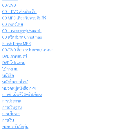
CD/DVD
CD – DVD สำหรับเด็ก
CD MP3 เกี่ยวกับพระคัมภีร์
CD เพลงไทย
CD – เพลงลูกทุ่ง/หมอลำ
CD คริสต์มาส Christmas
Flash Drive MP3
CD/DVD สื่อการประกาศ/เทศนา
DVD ภาพยนตร์
DVD โปรแกรม
ไม้กางเขน
หนังสือ
หนังสือออกใหม่
หมวดหมู่หนังสือ ก-ท
การดำเนินชีวิตคริสเตียน
การประกาศ
การอธิษฐาน
การเยียวยา
การเงิน
ครอบครัว/วัยรุ่น