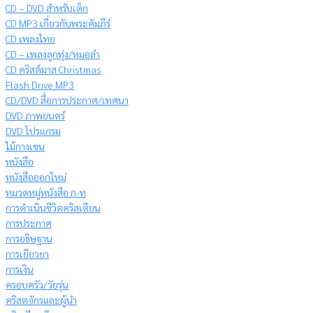
CD – DVD สำหรับเด็ก
CD MP3 เกี่ยวกับพระคัมภีร์
CD เพลงไทย
CD – เพลงลูกทุ่ง/หมอลำ
CD คริสต์มาส Christmas
Flash Drive MP3
CD/DVD สื่อการประกาศ/เทศนา
DVD ภาพยนตร์
DVD โปรแกรม
ไม้กางเขน
หนังสือ
หนังสือออกใหม่
หมวดหมู่หนังสือ ก-ท
การดำเนินชีวิตคริสเตียน
การประกาศ
การอธิษฐาน
การเยียวยา
การเงิน
ครอบครัว/วัยรุ่น
คริสตจักรและผู้นำ