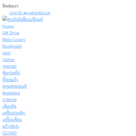
Skip
ติดต่อเรา:
to
Line ID: @radiantbook
content
Home
Gift Shop
Bible Covers
Bookmark
card
sticker
กรอบรูป
คันประทีป
ที่รองแก้ว
ตกแต่งรถยนต์
พวงกุญแจ
ภาพวาด
เข็มกลัด
เครื่องประดับ
เครื่องเขียน
แก้ว MUG
CD/DVD