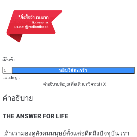
มีสินค้า
จำนวน
หยิบใส่ตะกร้า
ใบปลิว
Loading...
-
คำอธิบาย
ข้อมูลเพิ่มเติม
บทวิจารณ์ (0)
คำ
คำอธิบาย
ตอบ
ของ
ชีวิต
THE ANSWER FOR LIFE
(สินค้า
ไม่
ร่วม
..ถ้าเรามองดูสังคมมนุษย์ตั้งแต่อดีตถึงปัจจุบัน เรา