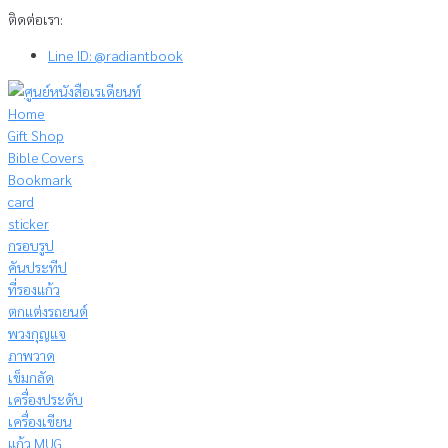
Skip
ติดต่อเรา:
to
Line ID: @radiantbook
content
Home
Gift Shop
Bible Covers
Bookmark
card
sticker
กรอบรูป
คันประทีป
ที่รองแก้ว
ตกแต่งรถยนต์
พวงกุญแจ
ภาพวาด
เข็มกลัด
เครื่องประดับ
เครื่องเขียน
แก้ว MUG