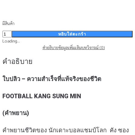
มีสินค้า
จำนวน
หยิบใส่ตะกร้า
ใบปลิว
Loading...
-
คำอธิบาย
ข้อมูลเพิ่มเติม
บทวิจารณ์ (0)
ความ
คำอธิบาย
สำเร็จ
ที่แท้
จริง
ใบปลิว – ความสำเร็จที่แท้จริงของชีวิต
ของ
ชีวิต(คำ
พยาน)
FOOTBALL KANG SUNG MIN
(สินค้า
ไม่
(คำ
พยาน)
ร่วม
รายการ)
ชิ้น
คำพยานชีวิตของ นักเดาะบอลแชมป์โลก คัง ซอง