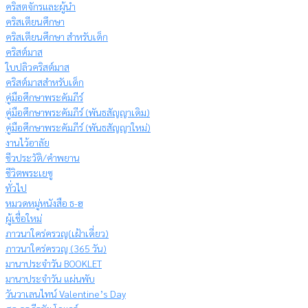
คริสตจักรและผู้นำ
คริสเตียนศึกษา
คริสเตียนศึกษา สำหรับเด็ก
คริสต์มาส
ใบปลิวคริสต์มาส
คริสต์มาสสำหรับเด็ก
คู่มือศึกษาพระคัมภีร์
คู่มือศึกษาพระคัมภีร์ (พันธสัญญาเดิม)
คู่มือศึกษาพระคัมภีร์ (พันธสัญญาใหม่)
งานไว้อาลัย
ชีวประวัติ/คำพยาน
ชีวิตพระเยซู
ทั่วไป
หมวดหมู่หนังสือ ธ-ฮ
ผู้เชื่อใหม่
ภาวนาใคร่ครวญ(เฝ้าเดี่ยว)
ภาวนาใคร่ครวญ (365 วัน)
มานาประจำวัน BOOKLET
มานาประจำวัน แผ่นพับ
วันวาเลนไทน์ Valentine’s Day