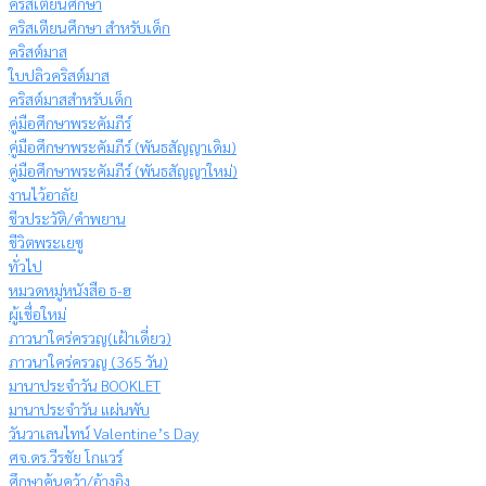
คริสเตียนศึกษา
คริสเตียนศึกษา สำหรับเด็ก
คริสต์มาส
ใบปลิวคริสต์มาส
คริสต์มาสสำหรับเด็ก
คู่มือศึกษาพระคัมภีร์
คู่มือศึกษาพระคัมภีร์ (พันธสัญญาเดิม)
คู่มือศึกษาพระคัมภีร์ (พันธสัญญาใหม่)
งานไว้อาลัย
ชีวประวัติ/คำพยาน
ชีวิตพระเยซู
ทั่วไป
หมวดหมู่หนังสือ ธ-ฮ
ผู้เชื่อใหม่
ภาวนาใคร่ครวญ(เฝ้าเดี่ยว)
ภาวนาใคร่ครวญ (365 วัน)
มานาประจำวัน BOOKLET
มานาประจำวัน แผ่นพับ
วันวาเลนไทน์ Valentine’s Day
ศจ.ดร.วีรชัย โกแวร์
ศึกษาค้นคว้า/อ้างอิง