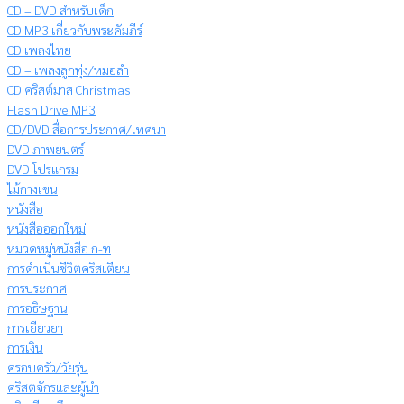
CD – DVD สำหรับเด็ก
CD MP3 เกี่ยวกับพระคัมภีร์
CD เพลงไทย
CD – เพลงลูกทุ่ง/หมอลำ
CD คริสต์มาส Christmas
Flash Drive MP3
CD/DVD สื่อการประกาศ/เทศนา
DVD ภาพยนตร์
DVD โปรแกรม
ไม้กางเขน
หนังสือ
หนังสือออกใหม่
หมวดหมู่หนังสือ ก-ท
การดำเนินชีวิตคริสเตียน
การประกาศ
การอธิษฐาน
การเยียวยา
การเงิน
ครอบครัว/วัยรุ่น
คริสตจักรและผู้นำ