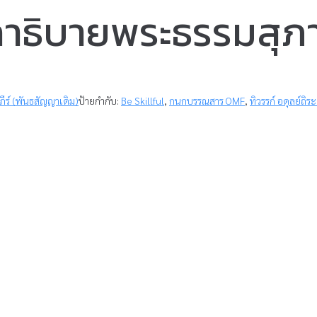
ถาธิบายพระธรรมสุภ
ภีร์ (พันธสัญญาเดิม)
ป้ายกำกับ:
Be Skillful
,
กนกบรรณสาร OMF
,
ทิวรรก์ อดุลย์ถิร