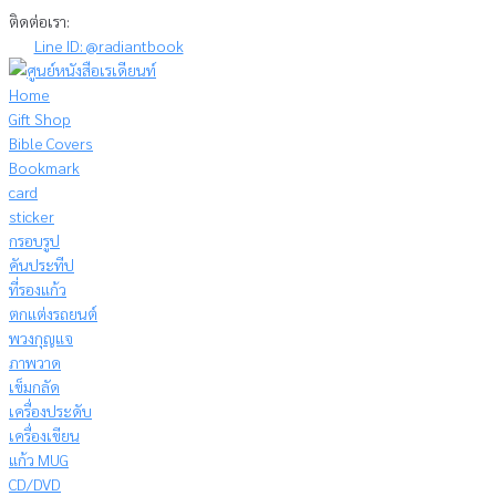
Skip
ติดต่อเรา:
to
Line ID: @radiantbook
content
Home
Gift Shop
Bible Covers
Bookmark
card
sticker
กรอบรูป
คันประทีป
ที่รองแก้ว
ตกแต่งรถยนต์
พวงกุญแจ
ภาพวาด
เข็มกลัด
เครื่องประดับ
เครื่องเขียน
แก้ว MUG
CD/DVD