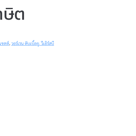
าษิต
ะเขตต์
,
วอร์เรน ดับเบิ้ลยู. วีเอิร์สบี