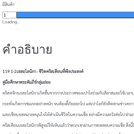
มีสินค้า
จำนวน
119
Loading...
1-
2เธ
สะ
คำอธิบาย
โลนิ
กา
:
ชีวิต
119 1-2เธสะโลนิกา : ชีวิตคริสเตียนที่พึงประสงค์
คริสเตียน
ที่
คู่มือศึกษาพระคัมภีร์กลุ่มย่อย
พึง
คริสตจักรเธสะโลนิกาเกิดขึ้นจากการประกาศของเปาโลร่วมกับสิลาสและใช้เวลาเสริมสร
ประสงค์
ชิ้น
กระทั่งเกิดการข่มเหงอย่างหนัก จนต้องลี้ภัยออกไป แต่เปาโลก็ยังติดตามข่าวคราวของ
และเขียนจดหมายหนุนใจให้ดำเนินชีวิตในความเชื่อ อย่างมีความหวังต่อไป 
คริสเตียนเธสะโลนิกาพิสูจน์ให้เห็นแล้วว่าพวกเขาผ่านการทดสอบความเชื่อ สิ่งนี้