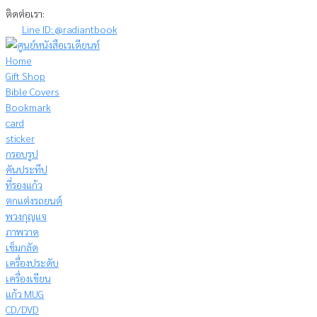
Skip
ติดต่อเรา:
to
Line ID: @radiantbook
content
Home
Gift Shop
Bible Covers
Bookmark
card
sticker
กรอบรูป
คันประทีป
ที่รองแก้ว
ตกแต่งรถยนต์
พวงกุญแจ
ภาพวาด
เข็มกลัด
เครื่องประดับ
เครื่องเขียน
แก้ว MUG
CD/DVD