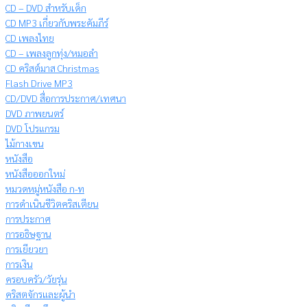
CD – DVD สำหรับเด็ก
CD MP3 เกี่ยวกับพระคัมภีร์
CD เพลงไทย
CD – เพลงลูกทุ่ง/หมอลำ
CD คริสต์มาส Christmas
Flash Drive MP3
CD/DVD สื่อการประกาศ/เทศนา
DVD ภาพยนตร์
DVD โปรแกรม
ไม้กางเขน
หนังสือ
หนังสือออกใหม่
หมวดหมู่หนังสือ ก-ท
การดำเนินชีวิตคริสเตียน
การประกาศ
การอธิษฐาน
การเยียวยา
การเงิน
ครอบครัว/วัยรุ่น
คริสตจักรและผู้นำ