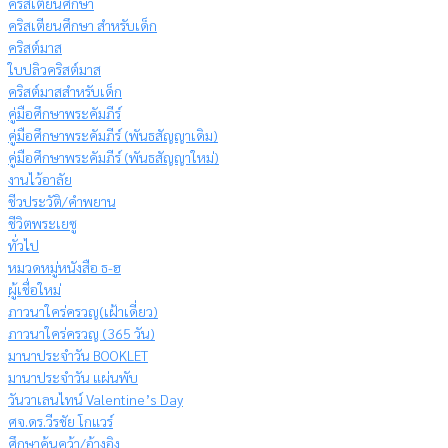
คริสเตียนศึกษา
คริสเตียนศึกษา สำหรับเด็ก
คริสต์มาส
ใบปลิวคริสต์มาส
คริสต์มาสสำหรับเด็ก
คู่มือศึกษาพระคัมภีร์
คู่มือศึกษาพระคัมภีร์ (พันธสัญญาเดิม)
คู่มือศึกษาพระคัมภีร์ (พันธสัญญาใหม่)
งานไว้อาลัย
ชีวประวัติ/คำพยาน
ชีวิตพระเยซู
ทั่วไป
หมวดหมู่หนังสือ ธ-ฮ
ผู้เชื่อใหม่
ภาวนาใคร่ครวญ(เฝ้าเดี่ยว)
ภาวนาใคร่ครวญ (365 วัน)
มานาประจำวัน BOOKLET
มานาประจำวัน แผ่นพับ
วันวาเลนไทน์ Valentine’s Day
ศจ.ดร.วีรชัย โกแวร์
ศึกษาค้นคว้า/อ้างอิง