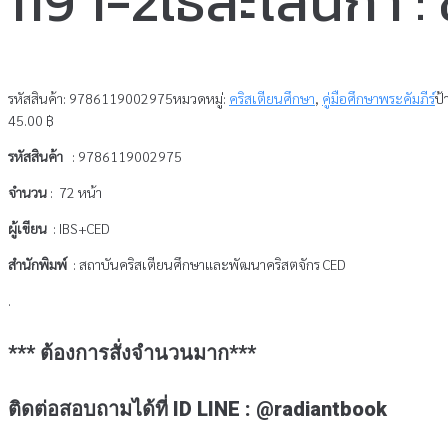
119 1-2เธสะโลนิกา :
รหัสสินค้า:
9786119002975
หมวดหมู่:
คริสเตียนศึกษา
,
คู่มือศึกษาพระคัมภีร์
ป้
45.00
฿
รหัสสินค้า
: 9786119002975
จำนวน
: 72 หน้า
ผู้เขียน
: IBS+CED
สำนักพิมพ์
: สถาบันคริสเตียนศึกษาและพัฒนาคริสตจักร CED
.
*** ต้องการสั่งจำนวนมาก***
ติดต่อสอบถามได้ที่ ID LINE : @radiantbook