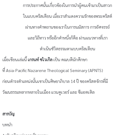
การประกาศนั้นเกี่ยวข้องในการนำผู้คนเข้ามาเป็นสาวก
ในแบบคริสเตียน เมื่อเราสำแดงความรักของพระคริสต์
ผ่านทางคำพยานของเราในการนมัสการ การอัศจรรย์
และวิถีทาว หรืออีกคำหนึ่งก็คือ ผ่านแนวทางที่เรา
ดำเนินชัวิตธรรมดาแบบคริสเตียน
เมื่อเขียนเล่มนี้
เกรนท์ ซไวเกิล
เป็น คณบดีนักศึกษา
ที่ Asia-Pacific Nazarene Theological Seminary (APNTS)
ก่อนดำรงตำแหน่งนั้นเขาเป็นศิษยาภิบาล 14 ปี ของคริสตจักรที่มี
วัฒนธรรมหลากหลายในเมือง แวนคูเวอร์ และ ซีแอตเติล
สารบัญ
บทนำ