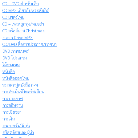
CD – DVD สำหรับเด็ก
CD MP3 เกี่ยวกับพระคัมภีร์
CD เพลงไทย
CD – เพลงลูกทุ่ง/หมอลำ
CD คริสต์มาส Christmas
Flash Drive MP3
CD/DVD สื่อการประกาศ/เทศนา
DVD ภาพยนตร์
DVD โปรแกรม
ไม้กางเขน
หนังสือ
หนังสือออกใหม่
หมวดหมู่หนังสือ ก-ท
การดำเนินชีวิตคริสเตียน
การประกาศ
การอธิษฐาน
การเยียวยา
การเงิน
ครอบครัว/วัยรุ่น
คริสตจักรและผู้นำ