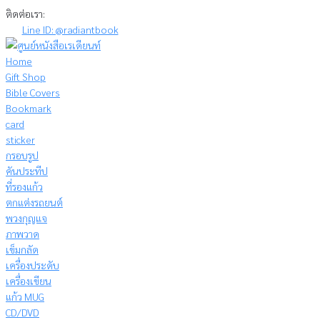
Skip
ติดต่อเรา:
to
Line ID: @radiantbook
content
Home
Gift Shop
Bible Covers
Bookmark
card
sticker
กรอบรูป
คันประทีป
ที่รองแก้ว
ตกแต่งรถยนต์
พวงกุญแจ
ภาพวาด
เข็มกลัด
เครื่องประดับ
เครื่องเขียน
แก้ว MUG
CD/DVD