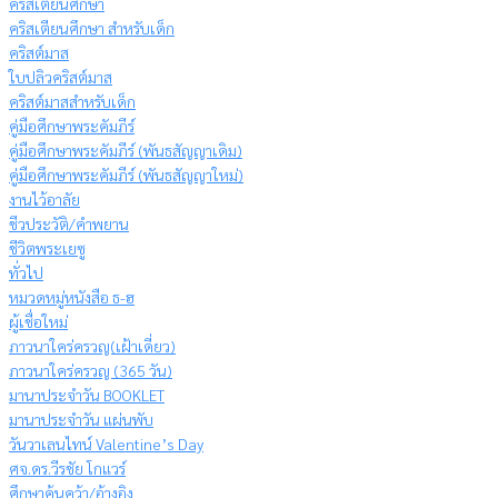
คริสเตียนศึกษา
คริสเตียนศึกษา สำหรับเด็ก
คริสต์มาส
ใบปลิวคริสต์มาส
คริสต์มาสสำหรับเด็ก
คู่มือศึกษาพระคัมภีร์
คู่มือศึกษาพระคัมภีร์ (พันธสัญญาเดิม)
คู่มือศึกษาพระคัมภีร์ (พันธสัญญาใหม่)
งานไว้อาลัย
ชีวประวัติ/คำพยาน
ชีวิตพระเยซู
ทั่วไป
หมวดหมู่หนังสือ ธ-ฮ
ผู้เชื่อใหม่
ภาวนาใคร่ครวญ(เฝ้าเดี่ยว)
ภาวนาใคร่ครวญ (365 วัน)
มานาประจำวัน BOOKLET
มานาประจำวัน แผ่นพับ
วันวาเลนไทน์ Valentine’s Day
ศจ.ดร.วีรชัย โกแวร์
ศึกษาค้นคว้า/อ้างอิง