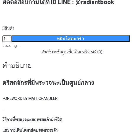
ติดต่อสอบถามได้ที่ ID LINE : @radiantbook
มีสินค้า
จำนวน
หยิบใส่ตะกร้า
ค
Loading...
ริ
คำอธิบาย
ข้อมูลเพิ่มเติม
บทวิจารณ์ (0)
สต
คำอธิบาย
จักร
ที่
มี
คริสตจักรที่มีพระวจนะเป็นศูนย์กลาง
พระ
วจนะ
เป็น
FOREWORD BY MATT CHANDLER
ศูนย์กลาง
.
ชิ้น
วิธีการที่พระวจนะของพระเจ้านำชีวิต
และการเติบโตมาสู่คนของพระเจ้า