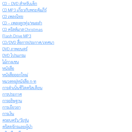
CD – DVD สำหรับเด็ก
CD MP3 เกี่ยวกับพระคัมภีร์
CD เพลงไทย
CD – เพลงลูกทุ่ง/หมอลำ
CD คริสต์มาส Christmas
Flash Drive MP3
CD/DVD สื่อการประกาศ/เทศนา
DVD ภาพยนตร์
DVD โปรแกรม
ไม้กางเขน
หนังสือ
หนังสือออกใหม่
หมวดหมู่หนังสือ ก-ท
การดำเนินชีวิตคริสเตียน
การประกาศ
การอธิษฐาน
การเยียวยา
การเงิน
ครอบครัว/วัยรุ่น
คริสตจักรและผู้นำ