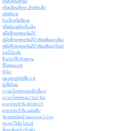
คริสเตียนศึกษา
คริสเตียนศึกษา สำหรับเด็ก
คริสต์มาส
ใบปลิวคริสต์มาส
คริสต์มาสสำหรับเด็ก
คู่มือศึกษาพระคัมภีร์
คู่มือศึกษาพระคัมภีร์ (พันธสัญญาเดิม)
คู่มือศึกษาพระคัมภีร์ (พันธสัญญาใหม่)
งานไว้อาลัย
ชีวประวัติ/คำพยาน
ชีวิตพระเยซู
ทั่วไป
หมวดหมู่หนังสือ ธ-ฮ
ผู้เชื่อใหม่
ภาวนาใคร่ครวญ(เฝ้าเดี่ยว)
ภาวนาใคร่ครวญ (365 วัน)
มานาประจำวัน BOOKLET
มานาประจำวัน แผ่นพับ
วันวาเลนไทน์ Valentine’s Day
ศจ.ดร.วีรชัย โกแวร์
ศึกษาค้นคว้า/อ้างอิง