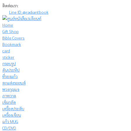
Skip
ติดต่อเรา:
to
Line ID: @radiantbook
content
Home
Gift Shop
Bible Covers
Bookmark
card
sticker
กรอบรูป
คันประทีป
ที่รองแก้ว
ตกแต่งรถยนต์
พวงกุญแจ
ภาพวาด
เข็มกลัด
เครื่องประดับ
เครื่องเขียน
แก้ว MUG
CD/DVD