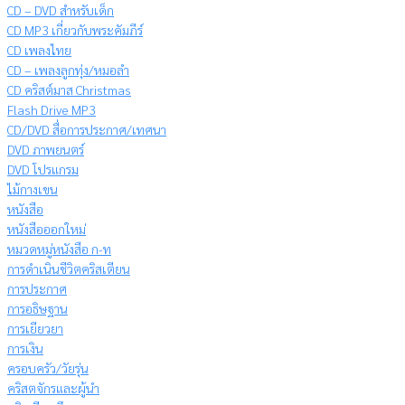
CD – DVD สำหรับเด็ก
CD MP3 เกี่ยวกับพระคัมภีร์
CD เพลงไทย
CD – เพลงลูกทุ่ง/หมอลำ
CD คริสต์มาส Christmas
Flash Drive MP3
CD/DVD สื่อการประกาศ/เทศนา
DVD ภาพยนตร์
DVD โปรแกรม
ไม้กางเขน
หนังสือ
หนังสือออกใหม่
หมวดหมู่หนังสือ ก-ท
การดำเนินชีวิตคริสเตียน
การประกาศ
การอธิษฐาน
การเยียวยา
การเงิน
ครอบครัว/วัยรุ่น
คริสตจักรและผู้นำ