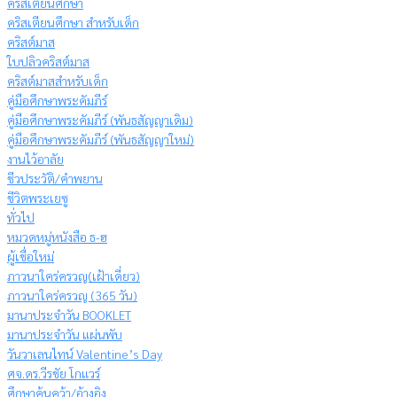
คริสเตียนศึกษา
คริสเตียนศึกษา สำหรับเด็ก
คริสต์มาส
ใบปลิวคริสต์มาส
คริสต์มาสสำหรับเด็ก
คู่มือศึกษาพระคัมภีร์
คู่มือศึกษาพระคัมภีร์ (พันธสัญญาเดิม)
คู่มือศึกษาพระคัมภีร์ (พันธสัญญาใหม่)
งานไว้อาลัย
ชีวประวัติ/คำพยาน
ชีวิตพระเยซู
ทั่วไป
หมวดหมู่หนังสือ ธ-ฮ
ผู้เชื่อใหม่
ภาวนาใคร่ครวญ(เฝ้าเดี่ยว)
ภาวนาใคร่ครวญ (365 วัน)
มานาประจำวัน BOOKLET
มานาประจำวัน แผ่นพับ
วันวาเลนไทน์ Valentine’s Day
ศจ.ดร.วีรชัย โกแวร์
ศึกษาค้นคว้า/อ้างอิง