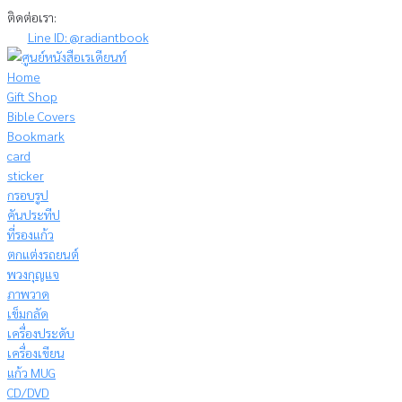
Skip
ติดต่อเรา:
to
Line ID: @radiantbook
content
Home
Gift Shop
Bible Covers
Bookmark
card
sticker
กรอบรูป
คันประทีป
ที่รองแก้ว
ตกแต่งรถยนต์
พวงกุญแจ
ภาพวาด
เข็มกลัด
เครื่องประดับ
เครื่องเขียน
แก้ว MUG
CD/DVD