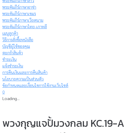
พระคัมภีร์ภาษาลาว
พระคัมภีร์ภาษาอาข่า
พระคัมภีร์ภาษาเขมร
พระคัมภีร์ภาษาเวียดนาม
พระคัมภีร์ภาษาไทย-เกาหลี
เมนูลูกค้า
วิธีการสั่งซื้อหนังสือ
บัญชีผู้ใช้ของคุณ
ตะกร้าสินค้า
ชำระเงิน
แจ้งชำระเงิน
การคืนเงินและการคืนสินค้า
นโยบายความเป็นส่วนตัว
ข้อกำหนดและเงื่อนไขการใช้งานเว็บไซต์
0
Loading...
พวงกุญแจปั้มวงกลม KC.19-A