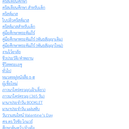
คริสเตียนศึกษา
คริสเตียนศึกษา สำหรับเด็ก
คริสต์มาส
ใบปลิวคริสต์มาส
คริสต์มาสสำหรับเด็ก
คู่มือศึกษาพระคัมภีร์
คู่มือศึกษาพระคัมภีร์ (พันธสัญญาเดิม)
คู่มือศึกษาพระคัมภีร์ (พันธสัญญาใหม่)
งานไว้อาลัย
ชีวประวัติ/คำพยาน
ชีวิตพระเยซู
ทั่วไป
หมวดหมู่หนังสือ ธ-ฮ
ผู้เชื่อใหม่
ภาวนาใคร่ครวญ(เฝ้าเดี่ยว)
ภาวนาใคร่ครวญ (365 วัน)
มานาประจำวัน BOOKLET
มานาประจำวัน แผ่นพับ
วันวาเลนไทน์ Valentine’s Day
ศจ.ดร.วีรชัย โกแวร์
ศึกษาค้นคว้า/อ้างอิง