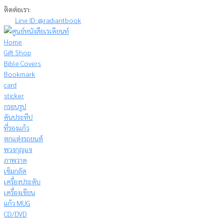
Skip
ติดต่อเรา:
to
Line ID: @radiantbook
content
Home
Gift Shop
Bible Covers
Bookmark
card
sticker
กรอบรูป
คันประทีป
ที่รองแก้ว
ตกแต่งรถยนต์
พวงกุญแจ
ภาพวาด
เข็มกลัด
เครื่องประดับ
เครื่องเขียน
แก้ว MUG
CD/DVD