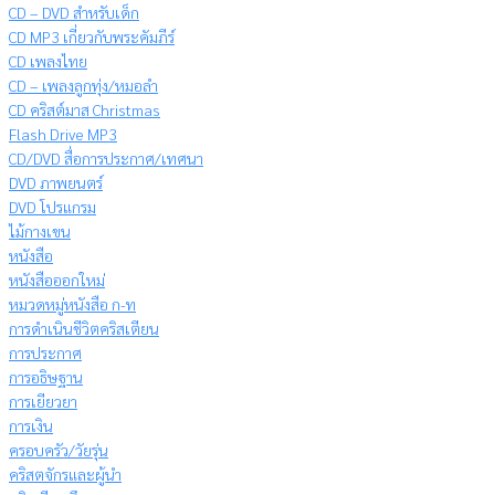
CD – DVD สำหรับเด็ก
CD MP3 เกี่ยวกับพระคัมภีร์
CD เพลงไทย
CD – เพลงลูกทุ่ง/หมอลำ
CD คริสต์มาส Christmas
Flash Drive MP3
CD/DVD สื่อการประกาศ/เทศนา
DVD ภาพยนตร์
DVD โปรแกรม
ไม้กางเขน
หนังสือ
หนังสือออกใหม่
หมวดหมู่หนังสือ ก-ท
การดำเนินชีวิตคริสเตียน
การประกาศ
การอธิษฐาน
การเยียวยา
การเงิน
ครอบครัว/วัยรุ่น
คริสตจักรและผู้นำ