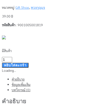
หมวดหมู่:
Gift Shop
,
พวงกุญแจ
39.00
฿
รหัสสินค้า
: 9001005001819
มีสินค้า
จำนวน
พวง
หยิบใส่ตะกร้า
กุญแจ
Loading...
ทอง
คำอธิบาย
เหลือง
ข้อมูลเพิ่มเติม
ชิ้น
บทวิจารณ์ (0)
คำอธิบาย