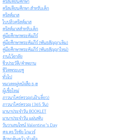
คริสเตียนศึกษา
คริสเตียนศึกษา สำหรับเด็ก
คริสต์มาส
ใบปลิวคริสต์มาส
คริสต์มาสสำหรับเด็ก
คู่มือศึกษาพระคัมภีร์
คู่มือศึกษาพระคัมภีร์ (พันธสัญญาเดิม)
คู่มือศึกษาพระคัมภีร์ (พันธสัญญาใหม่)
งานไว้อาลัย
ชีวประวัติ/คำพยาน
ชีวิตพระเยซู
ทั่วไป
หมวดหมู่หนังสือ ธ-ฮ
ผู้เชื่อใหม่
ภาวนาใคร่ครวญ(เฝ้าเดี่ยว)
ภาวนาใคร่ครวญ (365 วัน)
มานาประจำวัน BOOKLET
มานาประจำวัน แผ่นพับ
วันวาเลนไทน์ Valentine’s Day
ศจ.ดร.วีรชัย โกแวร์
ศึกษาค้นคว้า/อ้างอิง