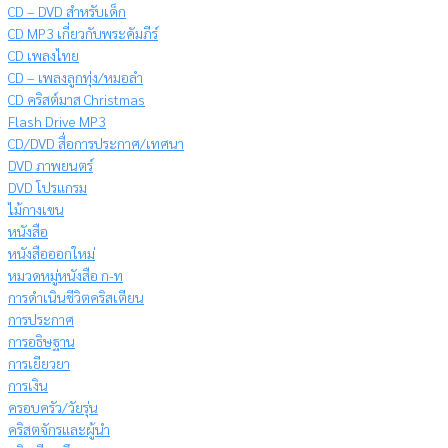
CD – DVD สำหรับเด็ก
CD MP3 เกี่ยวกับพระคัมภีร์
CD เพลงไทย
CD – เพลงลูกทุ่ง/หมอลำ
CD คริสต์มาส Christmas
Flash Drive MP3
CD/DVD สื่อการประกาศ/เทศนา
DVD ภาพยนตร์
DVD โปรแกรม
ไม้กางเขน
หนังสือ
หนังสือออกใหม่
หมวดหมู่หนังสือ ก-ท
การดำเนินชีวิตคริสเตียน
การประกาศ
การอธิษฐาน
การเยียวยา
การเงิน
ครอบครัว/วัยรุ่น
คริสตจักรและผู้นำ