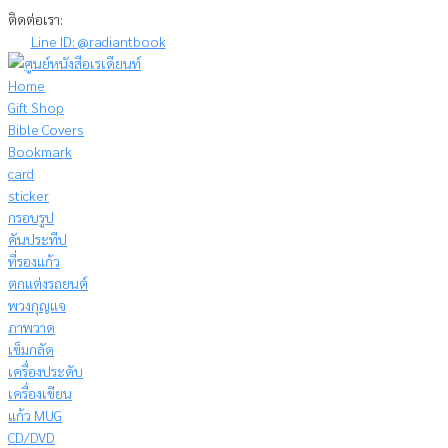
Skip
ติดต่อเรา:
to
Line ID: @radiantbook
content
Home
Gift Shop
Bible Covers
Bookmark
card
sticker
กรอบรูป
คันประทีป
ที่รองแก้ว
ตกแต่งรถยนต์
พวงกุญแจ
ภาพวาด
เข็มกลัด
เครื่องประดับ
เครื่องเขียน
แก้ว MUG
CD/DVD