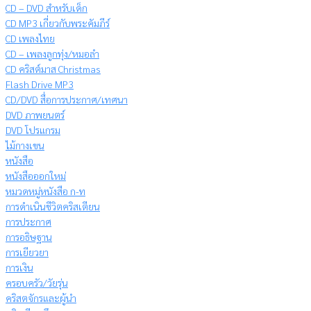
CD – DVD สำหรับเด็ก
CD MP3 เกี่ยวกับพระคัมภีร์
CD เพลงไทย
CD – เพลงลูกทุ่ง/หมอลำ
CD คริสต์มาส Christmas
Flash Drive MP3
CD/DVD สื่อการประกาศ/เทศนา
DVD ภาพยนตร์
DVD โปรแกรม
ไม้กางเขน
หนังสือ
หนังสือออกใหม่
หมวดหมู่หนังสือ ก-ท
การดำเนินชีวิตคริสเตียน
การประกาศ
การอธิษฐาน
การเยียวยา
การเงิน
ครอบครัว/วัยรุ่น
คริสตจักรและผู้นำ