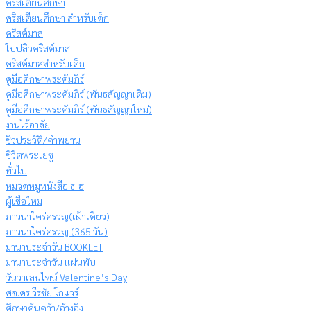
คริสเตียนศึกษา
คริสเตียนศึกษา สำหรับเด็ก
คริสต์มาส
ใบปลิวคริสต์มาส
คริสต์มาสสำหรับเด็ก
คู่มือศึกษาพระคัมภีร์
คู่มือศึกษาพระคัมภีร์ (พันธสัญญาเดิม)
คู่มือศึกษาพระคัมภีร์ (พันธสัญญาใหม่)
งานไว้อาลัย
ชีวประวัติ/คำพยาน
ชีวิตพระเยซู
ทั่วไป
หมวดหมู่หนังสือ ธ-ฮ
ผู้เชื่อใหม่
ภาวนาใคร่ครวญ(เฝ้าเดี่ยว)
ภาวนาใคร่ครวญ (365 วัน)
มานาประจำวัน BOOKLET
มานาประจำวัน แผ่นพับ
วันวาเลนไทน์ Valentine’s Day
ศจ.ดร.วีรชัย โกแวร์
ศึกษาค้นคว้า/อ้างอิง