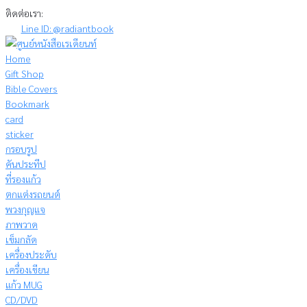
Skip
ติดต่อเรา:
to
Line ID: @radiantbook
content
Home
Gift Shop
Bible Covers
Bookmark
card
sticker
กรอบรูป
คันประทีป
ที่รองแก้ว
ตกแต่งรถยนต์
พวงกุญแจ
ภาพวาด
เข็มกลัด
เครื่องประดับ
เครื่องเขียน
แก้ว MUG
CD/DVD