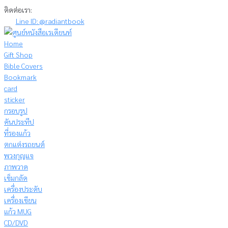
Skip
ติดต่อเรา:
to
Line ID: @radiantbook
content
Home
Gift Shop
Bible Covers
Bookmark
card
sticker
กรอบรูป
คันประทีป
ที่รองแก้ว
ตกแต่งรถยนต์
พวงกุญแจ
ภาพวาด
เข็มกลัด
เครื่องประดับ
เครื่องเขียน
แก้ว MUG
CD/DVD