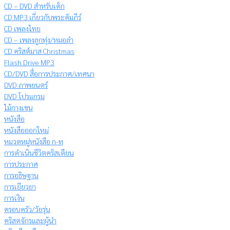
CD – DVD สำหรับเด็ก
CD MP3 เกี่ยวกับพระคัมภีร์
CD เพลงไทย
CD – เพลงลูกทุ่ง/หมอลำ
CD คริสต์มาส Christmas
Flash Drive MP3
CD/DVD สื่อการประกาศ/เทศนา
DVD ภาพยนตร์
DVD โปรแกรม
ไม้กางเขน
หนังสือ
หนังสือออกใหม่
หมวดหมู่หนังสือ ก-ท
การดำเนินชีวิตคริสเตียน
การประกาศ
การอธิษฐาน
การเยียวยา
การเงิน
ครอบครัว/วัยรุ่น
คริสตจักรและผู้นำ