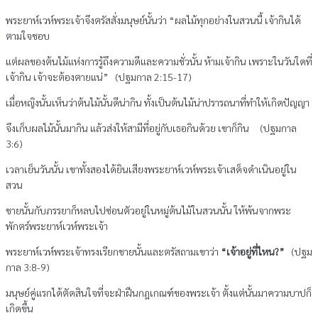
พระยาห์เวห์พระเจ้าจึงตรัสสั่งมนุษย์นั้นว่า “ผลไม้ทุกอย่างในสวนนี้ เจ้ากินได้
ตามใจชอบ
แต่ผลของต้นไม้แห่งการรู้ถึงความดีและความชั่วนั้น ห้ามเจ้ากิน เพราะในวันใดที่
เจ้ากิน เจ้าจะต้องตายแน่” (ปฐมกาล 2:15-17)
เมื่อหญิงนั้นเห็นว่าต้นไม้นั้นดีน่ากิน ทั้งเป็นต้นไม้น่าปรารถนาที่ทำให้เกิดปัญญา
จึงเก็บผลไม้นั้นมากิน แล้วส่งให้สามีที่อยู่กับเธอกินด้วย เขาก็กิน (ปฐมกาล
3:6)
เวลาเย็นวันนั้น เขาทั้งสองได้ยินเสียงพระยาห์เวห์พระเจ้าเสด็จดำเนินอยู่ใน
สวน
ชายนั้นกับภรรยาก็หลบไปซ่อนตัวอยู่ในหมู่ต้นไม้ในสวนนั้น ให้พ้นจากพระ
พักตร์พระยาห์เวห์พระเจ้า
พระยาห์เวห์พระเจ้าทรงเรียกชายนั้นและตรัสถามเขาว่า
“เจ้าอยู่ที่ไหน?”
(ปฐม
กาล 3:8-9)
มนุษย์คู่แรกได้ตัดสินใจที่จะฝ่าฝืนกฎเกณฑ์ของพระเจ้า ตั้งแต่นั้นมาความบาปก็
เกิดขึ้น