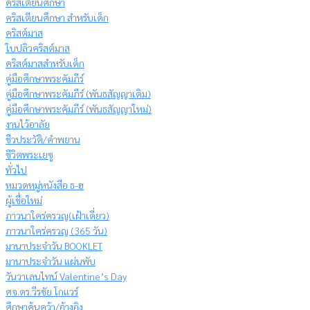
คริสเตียนศึกษา
คริสเตียนศึกษา สำหรับเด็ก
คริสต์มาส
ใบปลิวคริสต์มาส
คริสต์มาสสำหรับเด็ก
คู่มือศึกษาพระคัมภีร์
คู่มือศึกษาพระคัมภีร์ (พันธสัญญาเดิม)
คู่มือศึกษาพระคัมภีร์ (พันธสัญญาใหม่)
งานไว้อาลัย
ชีวประวัติ/คำพยาน
ชีวิตพระเยซู
ทั่วไป
หมวดหมู่หนังสือ ธ-ฮ
ผู้เชื่อใหม่
ภาวนาใคร่ครวญ(เฝ้าเดี่ยว)
ภาวนาใคร่ครวญ (365 วัน)
มานาประจำวัน BOOKLET
มานาประจำวัน แผ่นพับ
วันวาเลนไทน์ Valentine’s Day
ศจ.ดร.วีรชัย โกแวร์
ศึกษาค้นคว้า/อ้างอิง