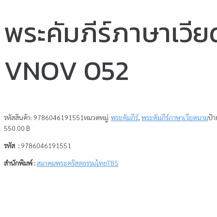
พระคัมภีร์ภาษาเวี
VNOV 052
รหัสสินค้า:
9786046191551
หมวดหมู่:
พระคัมภีร์
,
พระคัมภีร์ภาษาเวียดนาม
ป้า
550.00
฿
รหัส :
9786046191551
สำนักพิมพ์ :
สมาคมพระคริสตธรรมไทยTBS