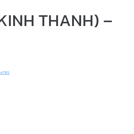
 (KINH THANH) –
ทยTBS