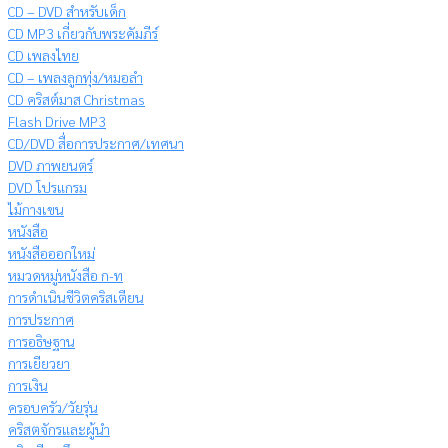
CD – DVD สำหรับเด็ก
CD MP3 เกี่ยวกับพระคัมภีร์
CD เพลงไทย
CD – เพลงลูกทุ่ง/หมอลำ
CD คริสต์มาส Christmas
Flash Drive MP3
CD/DVD สื่อการประกาศ/เทศนา
DVD ภาพยนตร์
DVD โปรแกรม
ไม้กางเขน
หนังสือ
หนังสือออกใหม่
หมวดหมู่หนังสือ ก-ท
การดำเนินชีวิตคริสเตียน
การประกาศ
การอธิษฐาน
การเยียวยา
การเงิน
ครอบครัว/วัยรุ่น
คริสตจักรและผู้นำ