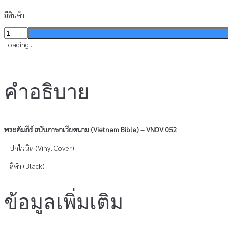
มีสินค้า
จำนวน
พระ
Loading...
คัมภีร์
ภาษา
เวียดนาม
คำอธิบาย
ปก
ไว
นิล
สีดำ
พระคัมภีร์ ฉบับภาษาเวียดนาม (Vietnam Bible) – VNOV 052
(KINH
THANH)
– ปกไวนิล (Vinyl Cover)
-
– สีดำ (Black)
VNOV
052
ชิ้น
ข้อมูลเพิ่มเติม