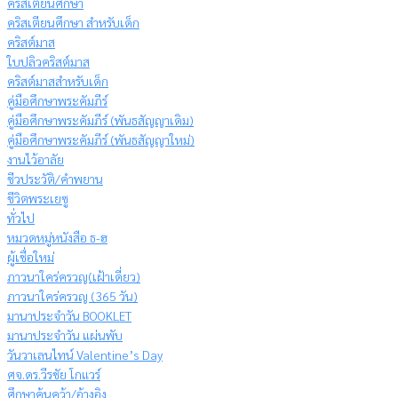
คริสเตียนศึกษา
คริสเตียนศึกษา สำหรับเด็ก
คริสต์มาส
ใบปลิวคริสต์มาส
คริสต์มาสสำหรับเด็ก
คู่มือศึกษาพระคัมภีร์
คู่มือศึกษาพระคัมภีร์ (พันธสัญญาเดิม)
คู่มือศึกษาพระคัมภีร์ (พันธสัญญาใหม่)
งานไว้อาลัย
ชีวประวัติ/คำพยาน
ชีวิตพระเยซู
ทั่วไป
หมวดหมู่หนังสือ ธ-ฮ
ผู้เชื่อใหม่
ภาวนาใคร่ครวญ(เฝ้าเดี่ยว)
ภาวนาใคร่ครวญ (365 วัน)
มานาประจำวัน BOOKLET
มานาประจำวัน แผ่นพับ
วันวาเลนไทน์ Valentine’s Day
ศจ.ดร.วีรชัย โกแวร์
ศึกษาค้นคว้า/อ้างอิง