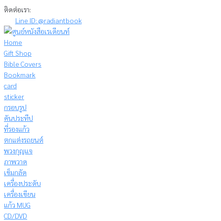
Skip
ติดต่อเรา:
to
Line ID: @radiantbook
content
Home
Gift Shop
Bible Covers
Bookmark
card
sticker
กรอบรูป
คันประทีป
ที่รองแก้ว
ตกแต่งรถยนต์
พวงกุญแจ
ภาพวาด
เข็มกลัด
เครื่องประดับ
เครื่องเขียน
แก้ว MUG
CD/DVD