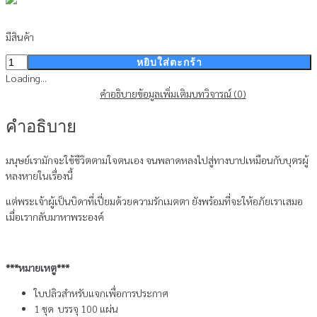
มีสินค้า
จำนวน
หยิบใส่ตะกร้า
ใบปลิว
Loading...
-
คำอธิบาย
ข้อมูลเพิ่มเติม
บทวิจารณ์ (0)
บุตร
คำอธิบาย
น้อยห
ลง
หาย
มนุษย์เรามักจะใช้ชีวิตตามใจตนเอง จนพลาดหลงไปสู่ทางบาปเหมือนกับบุตรผู้
OMF
หลงหายในเรื่องนี้
(สินค้า
แต่พระเจ้าผู้เป็นบิดาที่เปี่ยมด้วยความรักเมตตา ยังพร้อมที่จะให้อภัยเราเสมอ
ไม่
เมื่อเรากลับมาหาพระองค์
ร่วม
รายการ)
ชิ้น
***หมายเหตู***
ใบปลิวสำหรับแจกเพื่อการประกาศ
1 ชุด บรรจุ 100 แผ่น