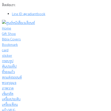
Skip
ติดต่อเรา:
to
Line ID: @radiantbook
content
Home
Gift Shop
Bible Covers
Bookmark
card
sticker
กรอบรูป
คันประทีป
ที่รองแก้ว
ตกแต่งรถยนต์
พวงกุญแจ
ภาพวาด
เข็มกลัด
เครื่องประดับ
เครื่องเขียน
แก้ว MUG