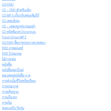
CD/DVD
CD – DVD สำหรับเด็ก
CD MP3 เกี่ยวกับพระคัมภีร์
CD เพลงไทย
CD – เพลงลูกทุ่ง/หมอลำ
CD คริสต์มาส Christmas
Flash Drive MP3
CD/DVD สื่อการประกาศ/เทศนา
DVD ภาพยนตร์
DVD โปรแกรม
ไม้กางเขน
หนังสือ
หนังสือออกใหม่
หมวดหมู่หนังสือ ก-ท
การดำเนินชีวิตคริสเตียน
การประกาศ
การอธิษฐาน
การเยียวยา
การเงิน
ครอบครัว/วัยรุ่น