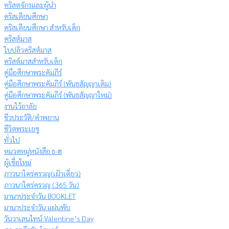
คริสตจักรและผู้นำ
คริสเตียนศึกษา
คริสเตียนศึกษา สำหรับเด็ก
คริสต์มาส
ใบปลิวคริสต์มาส
คริสต์มาสสำหรับเด็ก
คู่มือศึกษาพระคัมภีร์
คู่มือศึกษาพระคัมภีร์ (พันธสัญญาเดิม)
คู่มือศึกษาพระคัมภีร์ (พันธสัญญาใหม่)
งานไว้อาลัย
ชีวประวัติ/คำพยาน
ชีวิตพระเยซู
ทั่วไป
หมวดหมู่หนังสือ ธ-ฮ
ผู้เชื่อใหม่
ภาวนาใคร่ครวญ(เฝ้าเดี่ยว)
ภาวนาใคร่ครวญ (365 วัน)
มานาประจำวัน BOOKLET
มานาประจำวัน แผ่นพับ
วันวาเลนไทน์ Valentine’s Day