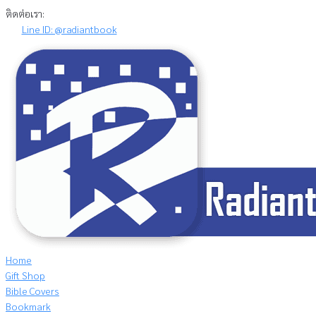
Skip
ติดต่อเรา:
to
Line ID: @radiantbook
content
Home
Gift Shop
Bible Covers
Bookmark