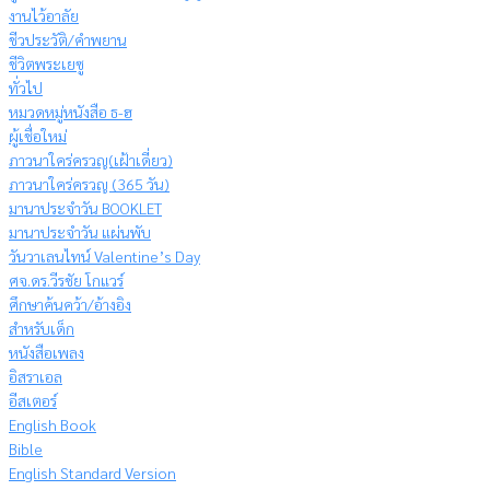
งานไว้อาลัย
ชีวประวัติ/คำพยาน
ชีวิตพระเยซู
ทั่วไป
หมวดหมู่หนังสือ ธ-ฮ
ผู้เชื่อใหม่
ภาวนาใคร่ครวญ(เฝ้าเดี่ยว)
ภาวนาใคร่ครวญ (365 วัน)
มานาประจำวัน BOOKLET
มานาประจำวัน แผ่นพับ
วันวาเลนไทน์ Valentine’s Day
ศจ.ดร.วีรชัย โกแวร์
ศึกษาค้นคว้า/อ้างอิง
สำหรับเด็ก
หนังสือเพลง
อิสราเอล
อีสเตอร์
English Book
Bible
English Standard Version