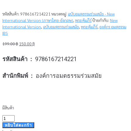
รหัสสินค้า:
9786167214221
หมวดหมู่:
ฉบับอมตธรรมร่วมสมัย - New
International Version (ภาษาไทย-อังกฤษ)
,
พระคัมภีร์
ป้ายกำกับ:
New
International Version
,
ฉบับอมตธรรมร่วมสมัย
,
พระคัมภีร์
,
องค์กร อมตธรรม
IBS
Original
Current
199.00
฿
150.00
฿
price
price
was:
is:
รหัสสินค้า :
9786167214221
199.00 ฿.
150.00 ฿.
สำนักพิมพ์ :
องค์การอมตธรรมร่วมสมัย
มีสินค้า
จำนวน
พระ
หยิบใส่ตะกร้า
คัมภีร์