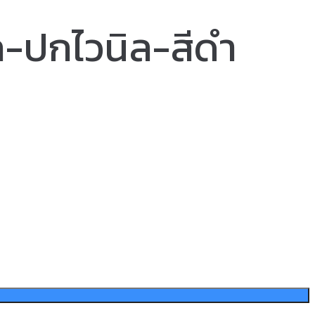
ก-ปกไวนิล-สีดำ