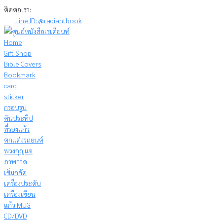
Skip
ติดต่อเรา:
to
Line ID: @radiantbook
content
Home
Gift Shop
Bible Covers
Bookmark
card
sticker
กรอบรูป
คันประทีป
ที่รองแก้ว
ตกแต่งรถยนต์
พวงกุญแจ
ภาพวาด
เข็มกลัด
เครื่องประดับ
เครื่องเขียน
แก้ว MUG
CD/DVD