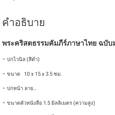
คัมภีร์
ฉบับ
มาตรฐาน(2011)ขนาด
คำอธิบาย
เล็ก-
ปก
ไว
นิล-
พระคริสตธรรมคัมภีร์ภาษาไทย ฉบั
สีดำ
ชิ้น
– ปกไวนิล (สีดำ)
– ขนาด 10 x 15 x 3.5 ซม.
– ปกหน้า ลาย…
– ขนาดตัวหนังสือ 1.5 มิลลิเมตร (ความสูง)