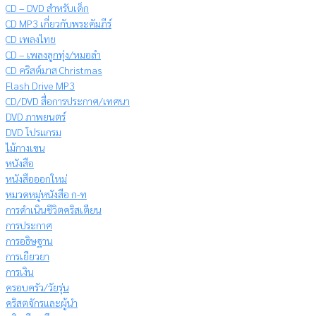
CD – DVD สำหรับเด็ก
CD MP3 เกี่ยวกับพระคัมภีร์
CD เพลงไทย
CD – เพลงลูกทุ่ง/หมอลำ
CD คริสต์มาส Christmas
Flash Drive MP3
CD/DVD สื่อการประกาศ/เทศนา
DVD ภาพยนตร์
DVD โปรแกรม
ไม้กางเขน
หนังสือ
หนังสือออกใหม่
หมวดหมู่หนังสือ ก-ท
การดำเนินชีวิตคริสเตียน
การประกาศ
การอธิษฐาน
การเยียวยา
การเงิน
ครอบครัว/วัยรุ่น
คริสตจักรและผู้นำ