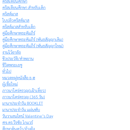
คริสเตียนศึกษา
คริสเตียนศึกษา สำหรับเด็ก
คริสต์มาส
ใบปลิวคริสต์มาส
คริสต์มาสสำหรับเด็ก
คู่มือศึกษาพระคัมภีร์
คู่มือศึกษาพระคัมภีร์ (พันธสัญญาเดิม)
คู่มือศึกษาพระคัมภีร์ (พันธสัญญาใหม่)
งานไว้อาลัย
ชีวประวัติ/คำพยาน
ชีวิตพระเยซู
ทั่วไป
หมวดหมู่หนังสือ ธ-ฮ
ผู้เชื่อใหม่
ภาวนาใคร่ครวญ(เฝ้าเดี่ยว)
ภาวนาใคร่ครวญ (365 วัน)
มานาประจำวัน BOOKLET
มานาประจำวัน แผ่นพับ
วันวาเลนไทน์ Valentine’s Day
ศจ.ดร.วีรชัย โกแวร์
ศึกษาค้นคว้า/อ้างอิง