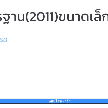
รฐาน(2011)ขนาดเล็
ัมภีร์
หยิบใส่ตะกร้า