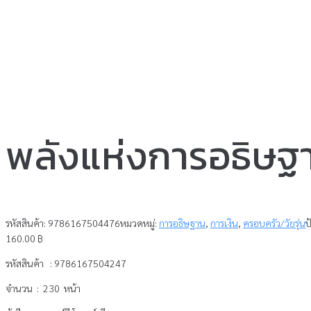
พลังแห่งการอธิษ
รหัสสินค้า:
9786167504476
หมวดหมู่:
การอธิษฐาน
,
การเงิน
,
ครอบครัว/วัยรุ่น
ป
160.00
฿
รหัสสินค้า : 9786167504247
จำนวน : 230 หน้า