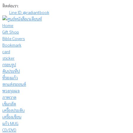
Skip
ติดต่อเรา:
to
Line ID: @radiantbook
content
Home
Gift Shop
Bible Covers
Bookmark
card
sticker
กรอบรูป
คันประทีป
ที่รองแก้ว
ตกแต่งรถยนต์
พวงกุญแจ
ภาพวาด
เข็มกลัด
เครื่องประดับ
เครื่องเขียน
แก้ว MUG
CD/DVD