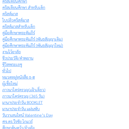
คริสเตียนศึกษา
คริสเตียนศึกษา สำหรับเด็ก
คริสต์มาส
ใบปลิวคริสต์มาส
คริสต์มาสสำหรับเด็ก
คู่มือศึกษาพระคัมภีร์
คู่มือศึกษาพระคัมภีร์ (พันธสัญญาเดิม)
คู่มือศึกษาพระคัมภีร์ (พันธสัญญาใหม่)
งานไว้อาลัย
ชีวประวัติ/คำพยาน
ชีวิตพระเยซู
ทั่วไป
หมวดหมู่หนังสือ ธ-ฮ
ผู้เชื่อใหม่
ภาวนาใคร่ครวญ(เฝ้าเดี่ยว)
ภาวนาใคร่ครวญ (365 วัน)
มานาประจำวัน BOOKLET
มานาประจำวัน แผ่นพับ
วันวาเลนไทน์ Valentine’s Day
ศจ.ดร.วีรชัย โกแวร์
ศึกษาค้นคว้า/อ้างอิง