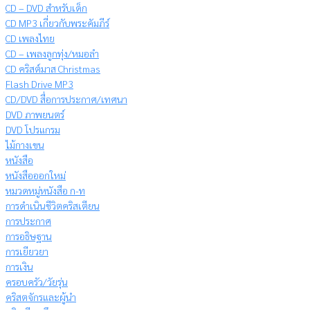
CD – DVD สำหรับเด็ก
CD MP3 เกี่ยวกับพระคัมภีร์
CD เพลงไทย
CD – เพลงลูกทุ่ง/หมอลำ
CD คริสต์มาส Christmas
Flash Drive MP3
CD/DVD สื่อการประกาศ/เทศนา
DVD ภาพยนตร์
DVD โปรแกรม
ไม้กางเขน
หนังสือ
หนังสือออกใหม่
หมวดหมู่หนังสือ ก-ท
การดำเนินชีวิตคริสเตียน
การประกาศ
การอธิษฐาน
การเยียวยา
การเงิน
ครอบครัว/วัยรุ่น
คริสตจักรและผู้นำ