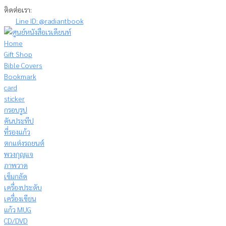
Skip
ติดต่อเรา:
to
Line ID: @radiantbook
content
Home
Gift Shop
Bible Covers
Bookmark
card
sticker
กรอบรูป
คันประทีป
ที่รองแก้ว
ตกแต่งรถยนต์
พวงกุญแจ
ภาพวาด
เข็มกลัด
เครื่องประดับ
เครื่องเขียน
แก้ว MUG
CD/DVD