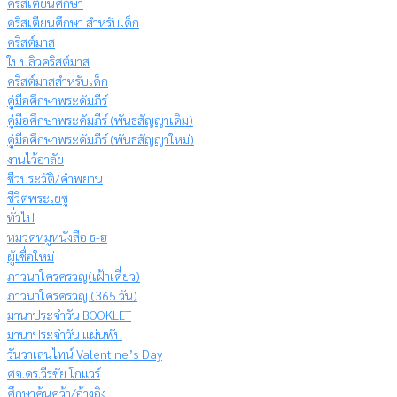
คริสเตียนศึกษา
คริสเตียนศึกษา สำหรับเด็ก
คริสต์มาส
ใบปลิวคริสต์มาส
คริสต์มาสสำหรับเด็ก
คู่มือศึกษาพระคัมภีร์
คู่มือศึกษาพระคัมภีร์ (พันธสัญญาเดิม)
คู่มือศึกษาพระคัมภีร์ (พันธสัญญาใหม่)
งานไว้อาลัย
ชีวประวัติ/คำพยาน
ชีวิตพระเยซู
ทั่วไป
หมวดหมู่หนังสือ ธ-ฮ
ผู้เชื่อใหม่
ภาวนาใคร่ครวญ(เฝ้าเดี่ยว)
ภาวนาใคร่ครวญ (365 วัน)
มานาประจำวัน BOOKLET
มานาประจำวัน แผ่นพับ
วันวาเลนไทน์ Valentine’s Day
ศจ.ดร.วีรชัย โกแวร์
ศึกษาค้นคว้า/อ้างอิง