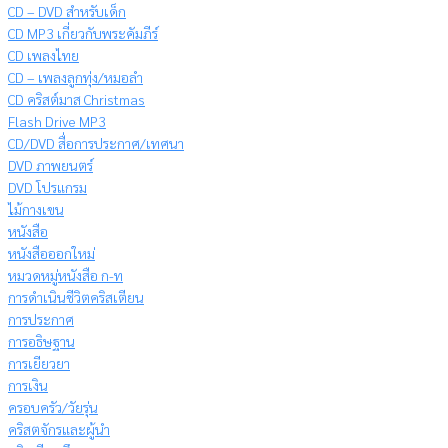
CD – DVD สำหรับเด็ก
CD MP3 เกี่ยวกับพระคัมภีร์
CD เพลงไทย
CD – เพลงลูกทุ่ง/หมอลำ
CD คริสต์มาส Christmas
Flash Drive MP3
CD/DVD สื่อการประกาศ/เทศนา
DVD ภาพยนตร์
DVD โปรแกรม
ไม้กางเขน
หนังสือ
หนังสือออกใหม่
หมวดหมู่หนังสือ ก-ท
การดำเนินชีวิตคริสเตียน
การประกาศ
การอธิษฐาน
การเยียวยา
การเงิน
ครอบครัว/วัยรุ่น
คริสตจักรและผู้นำ