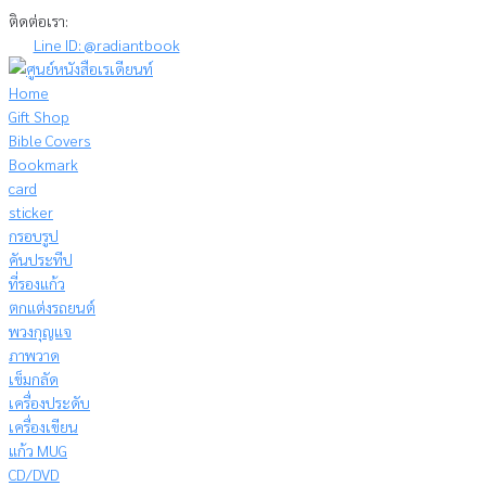
Skip
ติดต่อเรา:
to
Line ID: @radiantbook
content
Home
Gift Shop
Bible Covers
Bookmark
card
sticker
กรอบรูป
คันประทีป
ที่รองแก้ว
ตกแต่งรถยนต์
พวงกุญแจ
ภาพวาด
เข็มกลัด
เครื่องประดับ
เครื่องเขียน
แก้ว MUG
CD/DVD