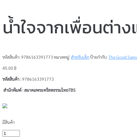
น้ำใจจากเพื่อนต่า
รหัสสินค้า:
9786163391773
หมวดหมู่:
สำหรับเด็ก
ป้ายกำกับ:
The Good Sama
45.00
฿
รหัสสินค้า :
9786163391773
สำนักพิมพ์ :
สมาคมพระคริสตธรรมไทยTBS
มีสินค้า
จำนวน