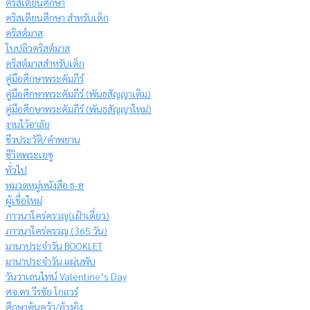
คริสเตียนศึกษา
คริสเตียนศึกษา สำหรับเด็ก
คริสต์มาส
ใบปลิวคริสต์มาส
คริสต์มาสสำหรับเด็ก
คู่มือศึกษาพระคัมภีร์
คู่มือศึกษาพระคัมภีร์ (พันธสัญญาเดิม)
คู่มือศึกษาพระคัมภีร์ (พันธสัญญาใหม่)
งานไว้อาลัย
ชีวประวัติ/คำพยาน
ชีวิตพระเยซู
ทั่วไป
หมวดหมู่หนังสือ ธ-ฮ
ผู้เชื่อใหม่
ภาวนาใคร่ครวญ(เฝ้าเดี่ยว)
ภาวนาใคร่ครวญ (365 วัน)
มานาประจำวัน BOOKLET
มานาประจำวัน แผ่นพับ
วันวาเลนไทน์ Valentine’s Day
ศจ.ดร.วีรชัย โกแวร์
ศึกษาค้นคว้า/อ้างอิง