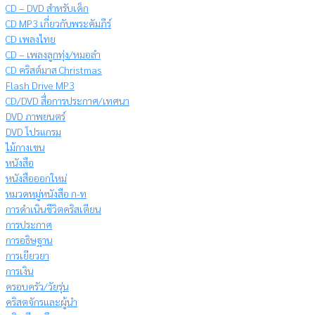
CD – DVD สำหรับเด็ก
CD MP3 เกี่ยวกับพระคัมภีร์
CD เพลงไทย
CD – เพลงลูกทุ่ง/หมอลำ
CD คริสต์มาส Christmas
Flash Drive MP3
CD/DVD สื่อการประกาศ/เทศนา
DVD ภาพยนตร์
DVD โปรแกรม
ไม้กางเขน
หนังสือ
หนังสือออกใหม่
หมวดหมู่หนังสือ ก-ท
การดำเนินชีวิตคริสเตียน
การประกาศ
การอธิษฐาน
การเยียวยา
การเงิน
ครอบครัว/วัยรุ่น
คริสตจักรและผู้นำ