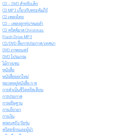
CD – DVD สำหรับเด็ก
CD MP3 เกี่ยวกับพระคัมภีร์
CD เพลงไทย
CD – เพลงลูกทุ่ง/หมอลำ
CD คริสต์มาส Christmas
Flash Drive MP3
CD/DVD สื่อการประกาศ/เทศนา
DVD ภาพยนตร์
DVD โปรแกรม
ไม้กางเขน
หนังสือ
หนังสือออกใหม่
หมวดหมู่หนังสือ ก-ท
การดำเนินชีวิตคริสเตียน
การประกาศ
การอธิษฐาน
การเยียวยา
การเงิน
ครอบครัว/วัยรุ่น
คริสตจักรและผู้นำ