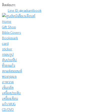
Skip
ติดต่อเรา:
to
Line ID: @radiantbook
content
Home
Gift Shop
Bible Covers
Bookmark
card
sticker
กรอบรูป
คันประทีป
ที่รองแก้ว
ตกแต่งรถยนต์
พวงกุญแจ
ภาพวาด
เข็มกลัด
เครื่องประดับ
เครื่องเขียน
แก้ว MUG
CD/DVD