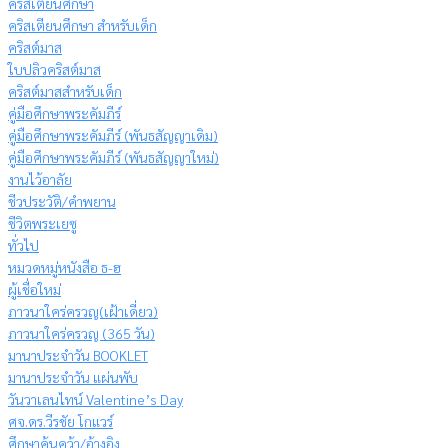
คริสเตียนศึกษา
คริสเตียนศึกษา สำหรับเด็ก
คริสต์มาส
ใบปลิวคริสต์มาส
คริสต์มาสสำหรับเด็ก
คู่มือศึกษาพระคัมภีร์
คู่มือศึกษาพระคัมภีร์ (พันธสัญญาเดิม)
คู่มือศึกษาพระคัมภีร์ (พันธสัญญาใหม่)
งานไว้อาลัย
ชีวประวัติ/คำพยาน
ชีวิตพระเยซู
ทั่วไป
หมวดหมู่หนังสือ ธ-ฮ
ผู้เชื่อใหม่
ภาวนาใคร่ครวญ(เฝ้าเดี่ยว)
ภาวนาใคร่ครวญ (365 วัน)
มานาประจำวัน BOOKLET
มานาประจำวัน แผ่นพับ
วันวาเลนไทน์ Valentine’s Day
ศจ.ดร.วีรชัย โกแวร์
ศึกษาค้นคว้า/อ้างอิง