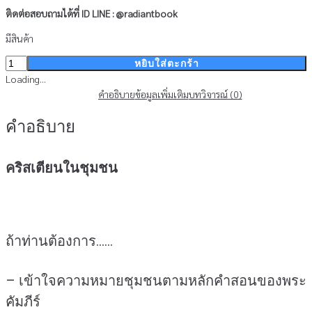
ติดต่อสอบถามได้ที่
ID LINE : @radiantbook
มีสินค้า
จำนวน
หยิบใส่ตะกร้า
คริสเตียน
Loading...
ใน
คำอธิบาย
ข้อมูลเพิ่มเติม
บทวิจารณ์ (0)
ชุมชน
คำอธิบาย
(สินค้า
ไม่
รวม
คริสเตียนในชุมชน
รายการ)
ชิ้น
ถ้าท่านต้องการ……
– เข้าใจความหมายชุมชนตามหลักคำสอนของพระ
คัมภีร์