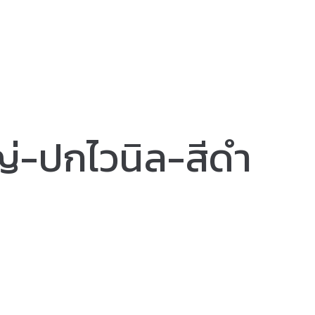
่-ปกไวนิล-สีดำ