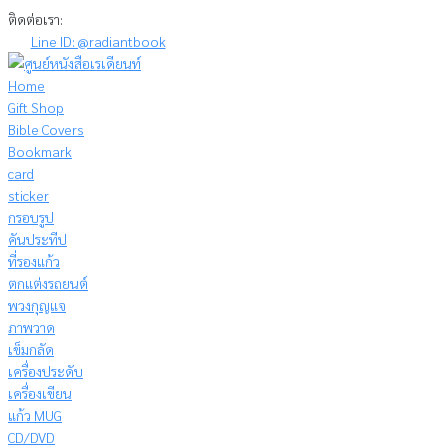
Skip
ติดต่อเรา:
to
Line ID: @radiantbook
content
Home
Gift Shop
Bible Covers
Bookmark
card
sticker
กรอบรูป
คันประทีป
ที่รองแก้ว
ตกแต่งรถยนต์
พวงกุญแจ
ภาพวาด
เข็มกลัด
เครื่องประดับ
เครื่องเขียน
แก้ว MUG
CD/DVD