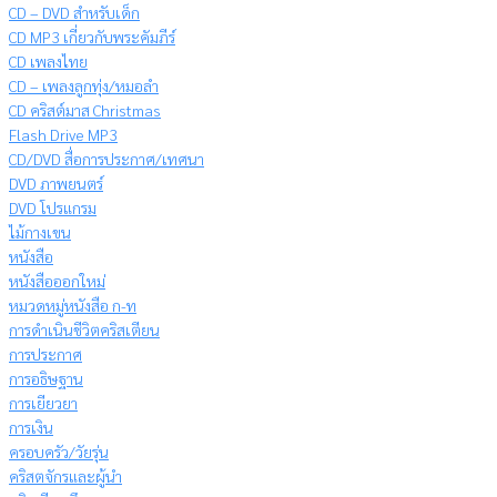
CD – DVD สำหรับเด็ก
CD MP3 เกี่ยวกับพระคัมภีร์
CD เพลงไทย
CD – เพลงลูกทุ่ง/หมอลำ
CD คริสต์มาส Christmas
Flash Drive MP3
CD/DVD สื่อการประกาศ/เทศนา
DVD ภาพยนตร์
DVD โปรแกรม
ไม้กางเขน
หนังสือ
หนังสือออกใหม่
หมวดหมู่หนังสือ ก-ท
การดำเนินชีวิตคริสเตียน
การประกาศ
การอธิษฐาน
การเยียวยา
การเงิน
ครอบครัว/วัยรุ่น
คริสตจักรและผู้นำ