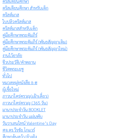
คริสเตียนศึกษา
คริสเตียนศึกษา สำหรับเด็ก
คริสต์มาส
ใบปลิวคริสต์มาส
คริสต์มาสสำหรับเด็ก
คู่มือศึกษาพระคัมภีร์
คู่มือศึกษาพระคัมภีร์ (พันธสัญญาเดิม)
คู่มือศึกษาพระคัมภีร์ (พันธสัญญาใหม่)
งานไว้อาลัย
ชีวประวัติ/คำพยาน
ชีวิตพระเยซู
ทั่วไป
หมวดหมู่หนังสือ ธ-ฮ
ผู้เชื่อใหม่
ภาวนาใคร่ครวญ(เฝ้าเดี่ยว)
ภาวนาใคร่ครวญ (365 วัน)
มานาประจำวัน BOOKLET
มานาประจำวัน แผ่นพับ
วันวาเลนไทน์ Valentine’s Day
ศจ.ดร.วีรชัย โกแวร์
ศึกษาค้นคว้า/อ้างอิง