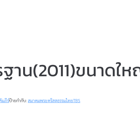
ตรฐาน(2011)ขนาดใหญ
ัมภีร์
ป้ายกำกับ:
สมาคมพระคริสตธรรมไทยTBS