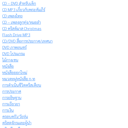
CD – DVD สำหรับเด็ก
CD MP3 เกี่ยวกับพระคัมภีร์
CD เพลงไทย
CD – เพลงลูกทุ่ง/หมอลำ
CD คริสต์มาส Christmas
Flash Drive MP3
CD/DVD สื่อการประกาศ/เทศนา
DVD ภาพยนตร์
DVD โปรแกรม
ไม้กางเขน
หนังสือ
หนังสือออกใหม่
หมวดหมู่หนังสือ ก-ท
การดำเนินชีวิตคริสเตียน
การประกาศ
การอธิษฐาน
การเยียวยา
การเงิน
ครอบครัว/วัยรุ่น
คริสตจักรและผู้นำ