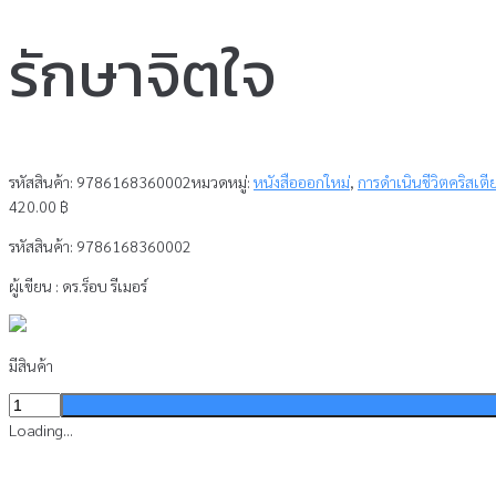
รักษาจิตใจ
รหัสสินค้า:
9786168360002
หมวดหมู่:
หนังสือออกใหม่
,
การดำเนินชีวิตคริสเตี
420.00
฿
รหัสสินค้า:
9786168360002
ผู้เขียน : ดร.ร็อบ รีเมอร์
มีสินค้า
จำนวน
รักษา
Loading...
จิตใจ
ชิ้น