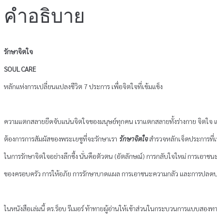
คำอธิบาย
รักษาจิตใจ
SOUL CARE
หลักแห่งการเปลี่ยนแปลงชีวิต 7 ประการ เพื่อจิตใจที่เข้มแข็ง
ความแตกสลายยึดจับแน่นจิตใจของมนุษย์ทุกคน เราแตกสลายทั้งร่างกาย จิตใจ
ต้องการการสัมผัสของพระเยซูที่จะรักษาเรา
รักษาจิตใจ
สำรวจหลักเจ็ดประการที่เ
ในการรักษาจิตใจอย่างลึกซึ้ง นั่นคือตัวตน (อัตลักษณ์) การกลับใจใหม่ การเอ
ของครอบครัว การให้อภัย การรักษาบาดแผล การเอาชนะความกลัว และการปลดป
ในหนังสือเล่มนี้ ดร.ร็อบ รีเมอร์ ท้าทายผู้อ่านให้เข้าส่วนในกระบวนการแบบสองทา