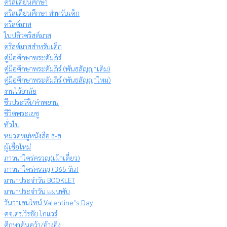
คริสเตียนศึกษา
คริสเตียนศึกษา สำหรับเด็ก
คริสต์มาส
ใบปลิวคริสต์มาส
คริสต์มาสสำหรับเด็ก
คู่มือศึกษาพระคัมภีร์
คู่มือศึกษาพระคัมภีร์ (พันธสัญญาเดิม)
คู่มือศึกษาพระคัมภีร์ (พันธสัญญาใหม่)
งานไว้อาลัย
ชีวประวัติ/คำพยาน
ชีวิตพระเยซู
ทั่วไป
หมวดหมู่หนังสือ ธ-ฮ
ผู้เชื่อใหม่
ภาวนาใคร่ครวญ(เฝ้าเดี่ยว)
ภาวนาใคร่ครวญ (365 วัน)
มานาประจำวัน BOOKLET
มานาประจำวัน แผ่นพับ
วันวาเลนไทน์ Valentine’s Day
ศจ.ดร.วีรชัย โกแวร์
ศึกษาค้นคว้า/อ้างอิง