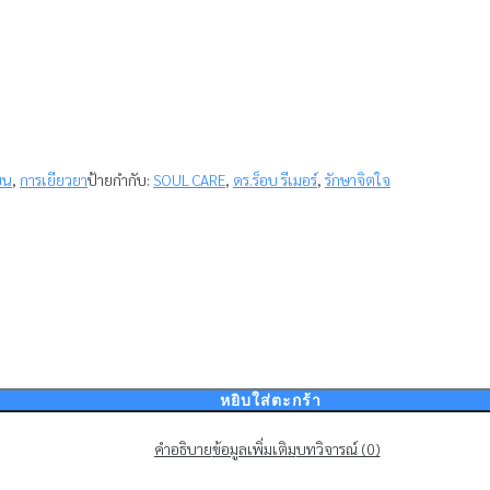
ยน
,
การเยียวยา
ป้ายกำกับ:
SOUL CARE
,
ดร.ร็อบ รีเมอร์
,
รักษาจิตใจ
หยิบใส่ตะกร้า
คำอธิบาย
ข้อมูลเพิ่มเติม
บทวิจารณ์ (0)