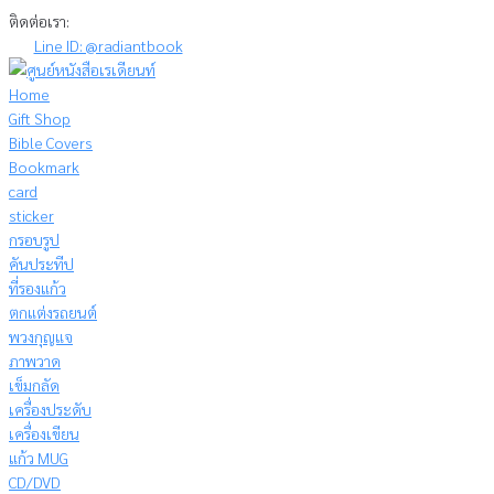
Skip
ติดต่อเรา:
to
Line ID: @radiantbook
content
Home
Gift Shop
Bible Covers
Bookmark
card
sticker
กรอบรูป
คันประทีป
ที่รองแก้ว
ตกแต่งรถยนต์
พวงกุญแจ
ภาพวาด
เข็มกลัด
เครื่องประดับ
เครื่องเขียน
แก้ว MUG
CD/DVD