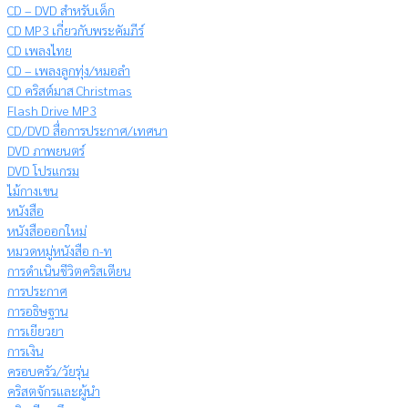
CD – DVD สำหรับเด็ก
CD MP3 เกี่ยวกับพระคัมภีร์
CD เพลงไทย
CD – เพลงลูกทุ่ง/หมอลำ
CD คริสต์มาส Christmas
Flash Drive MP3
CD/DVD สื่อการประกาศ/เทศนา
DVD ภาพยนตร์
DVD โปรแกรม
ไม้กางเขน
หนังสือ
หนังสือออกใหม่
หมวดหมู่หนังสือ ก-ท
การดำเนินชีวิตคริสเตียน
การประกาศ
การอธิษฐาน
การเยียวยา
การเงิน
ครอบครัว/วัยรุ่น
คริสตจักรและผู้นำ