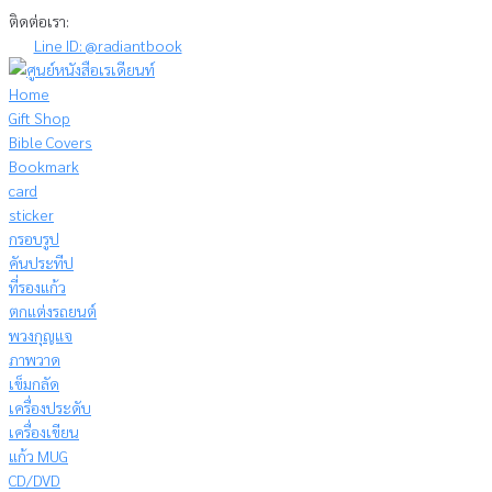
Skip
ติดต่อเรา:
to
Line ID: @radiantbook
content
Home
Gift Shop
Bible Covers
Bookmark
card
sticker
กรอบรูป
คันประทีป
ที่รองแก้ว
ตกแต่งรถยนต์
พวงกุญแจ
ภาพวาด
เข็มกลัด
เครื่องประดับ
เครื่องเขียน
แก้ว MUG
CD/DVD