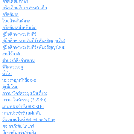
คริสเตียนศึกษา
คริสเตียนศึกษา สำหรับเด็ก
คริสต์มาส
ใบปลิวคริสต์มาส
คริสต์มาสสำหรับเด็ก
คู่มือศึกษาพระคัมภีร์
คู่มือศึกษาพระคัมภีร์ (พันธสัญญาเดิม)
คู่มือศึกษาพระคัมภีร์ (พันธสัญญาใหม่)
งานไว้อาลัย
ชีวประวัติ/คำพยาน
ชีวิตพระเยซู
ทั่วไป
หมวดหมู่หนังสือ ธ-ฮ
ผู้เชื่อใหม่
ภาวนาใคร่ครวญ(เฝ้าเดี่ยว)
ภาวนาใคร่ครวญ (365 วัน)
มานาประจำวัน BOOKLET
มานาประจำวัน แผ่นพับ
วันวาเลนไทน์ Valentine’s Day
ศจ.ดร.วีรชัย โกแวร์
ศึกษาค้นคว้า/อ้างอิง