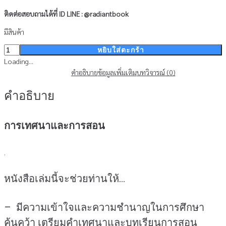
ติดต่อสอบถามได้ที่
ID LINE : @radiantbook
มีสินค้า
จำนวน
หยิบใส่ตะกร้า
การ
Loading...
เทศนา
คำอธิบาย
ข้อมูลเพิ่มเติม
บทวิจารณ์ (0)
และ
คำอธิบาย
การ
สอน
(สินค้า
การเทศนาและการสอน
ไม่
รวม
รายการ)
.
ชิ้น
หนังสือเล่มนี้จะช่วยท่านให้…
– มีความเข้าใจและความชำนาญในการศึกษา
ค้นคว้า เตรียมคำเทศนาและบทเรียนการสอน