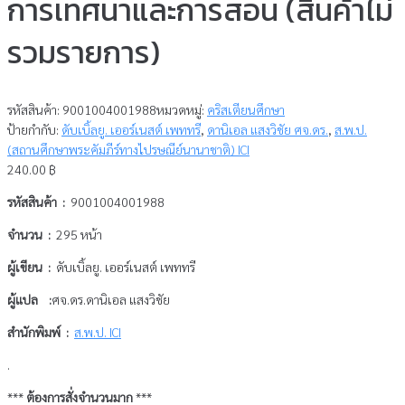
การเทศนาและการสอน (สินค้าไม่
รวมรายการ)
รหัสสินค้า:
9001004001988
หมวดหมู่:
คริสเตียนศึกษา
ป้ายกำกับ:
ดับเบิ้ลยู. เออร์เนสต์ เพททรี
,
ดานิเอล แสงวิชัย ศจ.ดร.
,
ส.พ.ป.
(สถานศึกษาพระคัมภีร์ทางไปรษณีย์นานาชาติ) ICI
240.00
฿
รหัสสินค้า :
9001004001988
จำนวน :
295 หน้า
ผู้เขียน :
ดับเบิ้ลยู. เออร์เนสต์ เพททรี
ผู้แปล :
ศจ.ดร.ดานิเอล แสงวิชัย
สำนักพิมพ์ :
ส.พ.ป. ICI
.
***
ต้องการสั่งจำนวนมาก
***