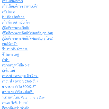
คริสเตียนศึกษา
คริสเตียนศึกษา สำหรับเด็ก
คริสต์มาส
ใบปลิวคริสต์มาส
คริสต์มาสสำหรับเด็ก
คู่มือศึกษาพระคัมภีร์
คู่มือศึกษาพระคัมภีร์ (พันธสัญญาเดิม)
คู่มือศึกษาพระคัมภีร์ (พันธสัญญาใหม่)
งานไว้อาลัย
ชีวประวัติ/คำพยาน
ชีวิตพระเยซู
ทั่วไป
หมวดหมู่หนังสือ ธ-ฮ
ผู้เชื่อใหม่
ภาวนาใคร่ครวญ(เฝ้าเดี่ยว)
ภาวนาใคร่ครวญ (365 วัน)
มานาประจำวัน BOOKLET
มานาประจำวัน แผ่นพับ
วันวาเลนไทน์ Valentine’s Day
ศจ.ดร.วีรชัย โกแวร์
ศึกษาค้นคว้า/อ้างอิง