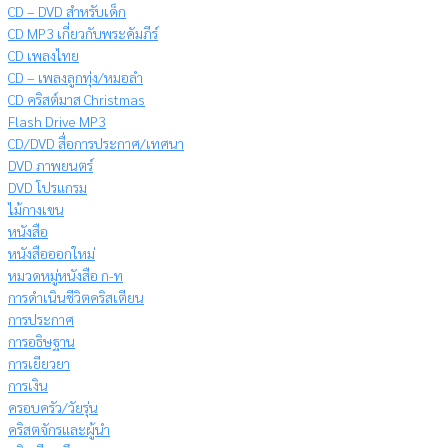
CD – DVD สำหรับเด็ก
CD MP3 เกี่ยวกับพระคัมภีร์
CD เพลงไทย
CD – เพลงลูกทุ่ง/หมอลำ
CD คริสต์มาส Christmas
Flash Drive MP3
CD/DVD สื่อการประกาศ/เทศนา
DVD ภาพยนตร์
DVD โปรแกรม
ไม้กางเขน
หนังสือ
หนังสือออกใหม่
หมวดหมู่หนังสือ ก-ท
การดำเนินชีวิตคริสเตียน
การประกาศ
การอธิษฐาน
การเยียวยา
การเงิน
ครอบครัว/วัยรุ่น
คริสตจักรและผู้นำ