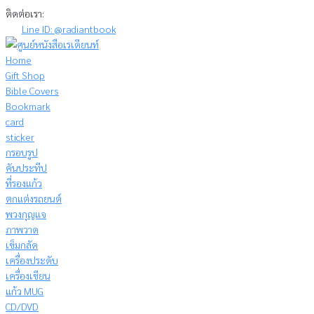
Skip
ติดต่อเรา:
to
Line ID: @radiantbook
content
Home
Gift Shop
Bible Covers
Bookmark
card
sticker
กรอบรูป
คันประทีป
ที่รองแก้ว
ตกแต่งรถยนต์
พวงกุญแจ
ภาพวาด
เข็มกลัด
เครื่องประดับ
เครื่องเขียน
แก้ว MUG
CD/DVD