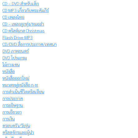
CD – DVD สำหรับเด็ก
CD MP3 เกี่ยวกับพระคัมภีร์
CD เพลงไทย
CD – เพลงลูกทุ่ง/หมอลำ
CD คริสต์มาส Christmas
Flash Drive MP3
CD/DVD สื่อการประกาศ/เทศนา
DVD ภาพยนตร์
DVD โปรแกรม
ไม้กางเขน
หนังสือ
หนังสือออกใหม่
หมวดหมู่หนังสือ ก-ท
การดำเนินชีวิตคริสเตียน
การประกาศ
การอธิษฐาน
การเยียวยา
การเงิน
ครอบครัว/วัยรุ่น
คริสตจักรและผู้นำ