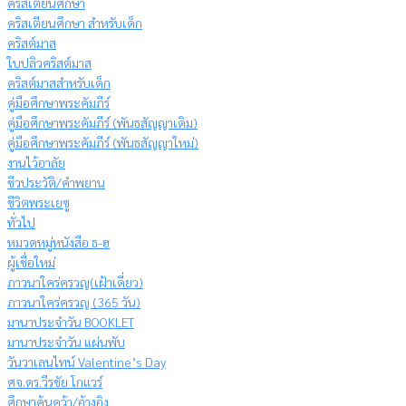
คริสเตียนศึกษา
คริสเตียนศึกษา สำหรับเด็ก
คริสต์มาส
ใบปลิวคริสต์มาส
คริสต์มาสสำหรับเด็ก
คู่มือศึกษาพระคัมภีร์
คู่มือศึกษาพระคัมภีร์ (พันธสัญญาเดิม)
คู่มือศึกษาพระคัมภีร์ (พันธสัญญาใหม่)
งานไว้อาลัย
ชีวประวัติ/คำพยาน
ชีวิตพระเยซู
ทั่วไป
หมวดหมู่หนังสือ ธ-ฮ
ผู้เชื่อใหม่
ภาวนาใคร่ครวญ(เฝ้าเดี่ยว)
ภาวนาใคร่ครวญ (365 วัน)
มานาประจำวัน BOOKLET
มานาประจำวัน แผ่นพับ
วันวาเลนไทน์ Valentine’s Day
ศจ.ดร.วีรชัย โกแวร์
ศึกษาค้นคว้า/อ้างอิง