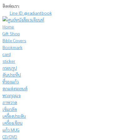
Skip
ติดต่อเรา:
to
Line ID: @radiantbook
content
Home
Gift Shop
Bible Covers
Bookmark
card
sticker
กรอบรูป
คันประทีป
ที่รองแก้ว
ตกแต่งรถยนต์
พวงกุญแจ
ภาพวาด
เข็มกลัด
เครื่องประดับ
เครื่องเขียน
แก้ว MUG
CD/DVD