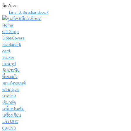
Skip
ติดต่อเรา:
to
Line ID: @radiantbook
content
Home
Gift Shop
Bible Covers
Bookmark
card
sticker
กรอบรูป
คันประทีป
ที่รองแก้ว
ตกแต่งรถยนต์
พวงกุญแจ
ภาพวาด
เข็มกลัด
เครื่องประดับ
เครื่องเขียน
แก้ว MUG
CD/DVD