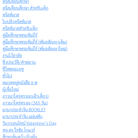
คริสเตียนศึกษา
คริสเตียนศึกษา สำหรับเด็ก
คริสต์มาส
ใบปลิวคริสต์มาส
คริสต์มาสสำหรับเด็ก
คู่มือศึกษาพระคัมภีร์
คู่มือศึกษาพระคัมภีร์ (พันธสัญญาเดิม)
คู่มือศึกษาพระคัมภีร์ (พันธสัญญาใหม่)
งานไว้อาลัย
ชีวประวัติ/คำพยาน
ชีวิตพระเยซู
ทั่วไป
หมวดหมู่หนังสือ ธ-ฮ
ผู้เชื่อใหม่
ภาวนาใคร่ครวญ(เฝ้าเดี่ยว)
ภาวนาใคร่ครวญ (365 วัน)
มานาประจำวัน BOOKLET
มานาประจำวัน แผ่นพับ
วันวาเลนไทน์ Valentine’s Day
ศจ.ดร.วีรชัย โกแวร์
ศึกษาค้นคว้า/อ้างอิง