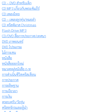
CD – DVD สำหรับเด็ก
CD MP3 เกี่ยวกับพระคัมภีร์
CD เพลงไทย
CD – เพลงลูกทุ่ง/หมอลำ
CD คริสต์มาส Christmas
Flash Drive MP3
CD/DVD สื่อการประกาศ/เทศนา
DVD ภาพยนตร์
DVD โปรแกรม
ไม้กางเขน
หนังสือ
หนังสือออกใหม่
หมวดหมู่หนังสือ ก-ท
การดำเนินชีวิตคริสเตียน
การประกาศ
การอธิษฐาน
การเยียวยา
การเงิน
ครอบครัว/วัยรุ่น
คริสตจักรและผู้นำ