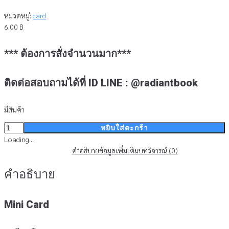
หมวดหมู่:
card
6.00
฿
*** ต้องการสั่งจำนวนมาก***
ติดต่อสอบถามได้ที่ ID LINE : @radiantbook
มีสินค้า
จำนวน
หยิบใส่ตะกร้า
Mini
Loading...
card
คำอธิบาย
ข้อมูลเพิ่มเติม
บทวิจารณ์ (0)
1โค
คำอธิบาย
ริ
นทร์16:14
ชิ้น
Mini Card