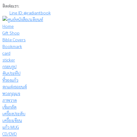
Skip
ติดต่อเรา:
to
Line ID: @radiantbook
content
Home
Gift Shop
Bible Covers
Bookmark
card
sticker
กรอบรูป
คันประทีป
ที่รองแก้ว
ตกแต่งรถยนต์
พวงกุญแจ
ภาพวาด
เข็มกลัด
เครื่องประดับ
เครื่องเขียน
แก้ว MUG
CD/DVD