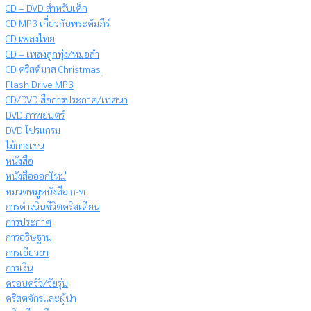
CD – DVD สำหรับเด็ก
CD MP3 เกี่ยวกับพระคัมภีร์
CD เพลงไทย
CD – เพลงลูกทุ่ง/หมอลำ
CD คริสต์มาส Christmas
Flash Drive MP3
CD/DVD สื่อการประกาศ/เทศนา
DVD ภาพยนตร์
DVD โปรแกรม
ไม้กางเขน
หนังสือ
หนังสือออกใหม่
หมวดหมู่หนังสือ ก-ท
การดำเนินชีวิตคริสเตียน
การประกาศ
การอธิษฐาน
การเยียวยา
การเงิน
ครอบครัว/วัยรุ่น
คริสตจักรและผู้นำ