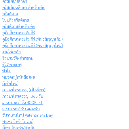
คริสเตียนศึกษา
คริสเตียนศึกษา สำหรับเด็ก
คริสต์มาส
ใบปลิวคริสต์มาส
คริสต์มาสสำหรับเด็ก
คู่มือศึกษาพระคัมภีร์
คู่มือศึกษาพระคัมภีร์ (พันธสัญญาเดิม)
คู่มือศึกษาพระคัมภีร์ (พันธสัญญาใหม่)
งานไว้อาลัย
ชีวประวัติ/คำพยาน
ชีวิตพระเยซู
ทั่วไป
หมวดหมู่หนังสือ ธ-ฮ
ผู้เชื่อใหม่
ภาวนาใคร่ครวญ(เฝ้าเดี่ยว)
ภาวนาใคร่ครวญ (365 วัน)
มานาประจำวัน BOOKLET
มานาประจำวัน แผ่นพับ
วันวาเลนไทน์ Valentine’s Day
ศจ.ดร.วีรชัย โกแวร์
ศึกษาค้นคว้า/อ้างอิง