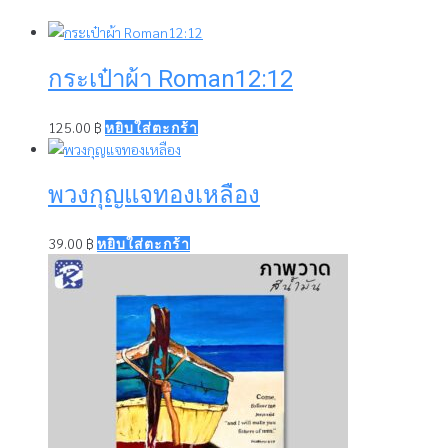
กระเป๋าผ้า Roman12:12
125.00
฿
หยิบใส่ตะกร้า
พวงกุญแจทองเหลือง
39.00
฿
หยิบใส่ตะกร้า