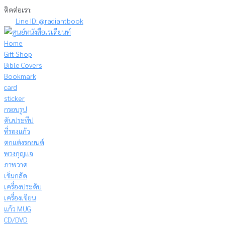
Skip
ติดต่อเรา:
to
Line ID: @radiantbook
content
Home
Gift Shop
Bible Covers
Bookmark
card
sticker
กรอบรูป
คันประทีป
ที่รองแก้ว
ตกแต่งรถยนต์
พวงกุญแจ
ภาพวาด
เข็มกลัด
เครื่องประดับ
เครื่องเขียน
แก้ว MUG
CD/DVD