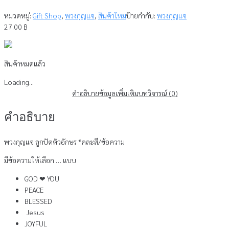
หมวดหมู่:
Gift Shop
,
พวงกุญแจ
,
สินค้าใหม่
ป้ายกำกับ:
พวงกุญแจ
27.00
฿
สินค้าหมดแล้ว
Loading...
คำอธิบาย
ข้อมูลเพิ่มเติม
บทวิจารณ์ (0)
คำอธิบาย
พวงกุญแจ ลูกปัดตัวอักษร *คละสี/ข้อความ
มีข้อความให้เลือก … แบบ
GOD ❤ YOU
PEACE
BLESSED
Jesus
JOYFUL