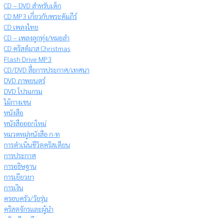
CD – DVD สำหรับเด็ก
CD MP3 เกี่ยวกับพระคัมภีร์
CD เพลงไทย
CD – เพลงลูกทุ่ง/หมอลำ
CD คริสต์มาส Christmas
Flash Drive MP3
CD/DVD สื่อการประกาศ/เทศนา
DVD ภาพยนตร์
DVD โปรแกรม
ไม้กางเขน
หนังสือ
หนังสือออกใหม่
หมวดหมู่หนังสือ ก-ท
การดำเนินชีวิตคริสเตียน
การประกาศ
การอธิษฐาน
การเยียวยา
การเงิน
ครอบครัว/วัยรุ่น
คริสตจักรและผู้นำ