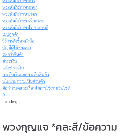
พระคัมภีร์ภาษาลาว
พระคัมภีร์ภาษาอาข่า
พระคัมภีร์ภาษาเขมร
พระคัมภีร์ภาษาเวียดนาม
พระคัมภีร์ภาษาไทย-เกาหลี
เมนูลูกค้า
วิธีการสั่งซื้อหนังสือ
บัญชีผู้ใช้ของคุณ
ตะกร้าสินค้า
ชำระเงิน
แจ้งชำระเงิน
การคืนเงินและการคืนสินค้า
นโยบายความเป็นส่วนตัว
ข้อกำหนดและเงื่อนไขการใช้งานเว็บไซต์
0
Loading...
พวงกุญแจ *คละสี/ข้อความ