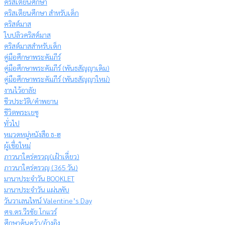
คริสเตียนศึกษา
คริสเตียนศึกษา สำหรับเด็ก
คริสต์มาส
ใบปลิวคริสต์มาส
คริสต์มาสสำหรับเด็ก
คู่มือศึกษาพระคัมภีร์
คู่มือศึกษาพระคัมภีร์ (พันธสัญญาเดิม)
คู่มือศึกษาพระคัมภีร์ (พันธสัญญาใหม่)
งานไว้อาลัย
ชีวประวัติ/คำพยาน
ชีวิตพระเยซู
ทั่วไป
หมวดหมู่หนังสือ ธ-ฮ
ผู้เชื่อใหม่
ภาวนาใคร่ครวญ(เฝ้าเดี่ยว)
ภาวนาใคร่ครวญ (365 วัน)
มานาประจำวัน BOOKLET
มานาประจำวัน แผ่นพับ
วันวาเลนไทน์ Valentine’s Day
ศจ.ดร.วีรชัย โกแวร์
ศึกษาค้นคว้า/อ้างอิง