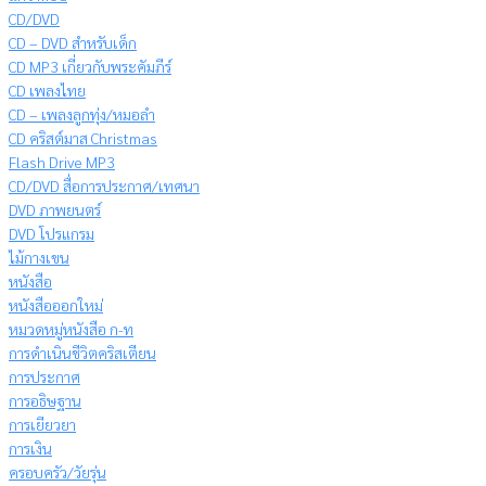
CD/DVD
CD – DVD สำหรับเด็ก
CD MP3 เกี่ยวกับพระคัมภีร์
CD เพลงไทย
CD – เพลงลูกทุ่ง/หมอลำ
CD คริสต์มาส Christmas
Flash Drive MP3
CD/DVD สื่อการประกาศ/เทศนา
DVD ภาพยนตร์
DVD โปรแกรม
ไม้กางเขน
หนังสือ
หนังสือออกใหม่
หมวดหมู่หนังสือ ก-ท
การดำเนินชีวิตคริสเตียน
การประกาศ
การอธิษฐาน
การเยียวยา
การเงิน
ครอบครัว/วัยรุ่น