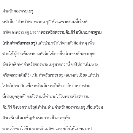
เยซู
ชิ้น
คำตรัสของพระเยซู
หนังสือ “คำตรัสของพระเยซู” คัดเฉพาะส่วนที่เป็นคำ
ตรัสของพระเยซู มาจาก
พระคริสตธรรมคัมภีร์ ฉบับบมาตรฐาน
(เน้นคำตรัสพระเยซู)
แล้วนำมาจัดไว้ตามหัวข้อต่างๆ เพื่อ
ช่วยให้ผู้อ่านค้นหาตามหัวข้อได้ง่ายขึ้น ถ้าท่านต้องการขุด
ลึกเพื่อศึกษาคำตรัสของพระเยซูมากกว่านี้ ขอให้อ่านในพระ
คริสตธรรมคัมภีร์ (เน้นคำตรัสพระเยซู) อย่างละเอียดแล้วนำ
ไปอภิปรายกับเพื่อนคริสเตียนหรือศิษยาภิบาลของท่าน
นี่เป็นยุคสุดท้ายแล้วตามที่ทำนายไว้ในพระคริสตธรรม
คัมภีร์ จึงขอชวนเชิญให้ท่านอ่านคำตรัสของพระเยซูเพื่อเตรียม
ตัวเตรียมใจเผชิญกับเหตุการณ์ในยุคสุท้าย
พระเจ้าทรงไว้ด้วยพระทัยเมตตาและอภัยให้แก่คนบาป