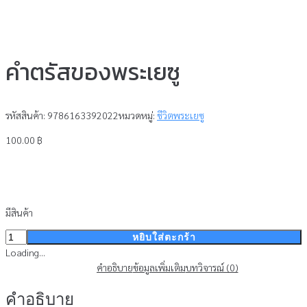
คำตรัสของพระเยซู
รหัสสินค้า:
9786163392022
หมวดหมู่:
ชีวิตพระเยซู
100.00
฿
มีสินค้า
จำนวน
หยิบใส่ตะกร้า
คำ
Loading...
ตรัส
คำอธิบาย
ข้อมูลเพิ่มเติม
บทวิจารณ์ (0)
ของ
คำอธิบาย
พระ