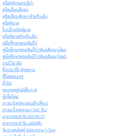
คริสตจักรและผู้นำ
คริสเตียนศึกษา
คริสเตียนศึกษา สำหรับเด็ก
คริสต์มาส
ใบปลิวคริสต์มาส
คริสต์มาสสำหรับเด็ก
คู่มือศึกษาพระคัมภีร์
คู่มือศึกษาพระคัมภีร์ (พันธสัญญาเดิม)
คู่มือศึกษาพระคัมภีร์ (พันธสัญญาใหม่)
งานไว้อาลัย
ชีวประวัติ/คำพยาน
ชีวิตพระเยซู
ทั่วไป
หมวดหมู่หนังสือ ธ-ฮ
ผู้เชื่อใหม่
ภาวนาใคร่ครวญ(เฝ้าเดี่ยว)
ภาวนาใคร่ครวญ (365 วัน)
มานาประจำวัน BOOKLET
มานาประจำวัน แผ่นพับ
วันวาเลนไทน์ Valentine’s Day