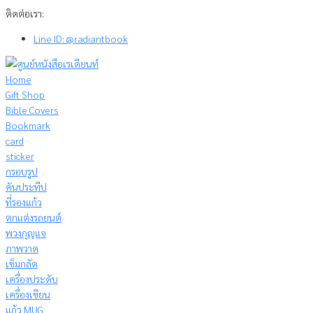
Skip
ติดต่อเรา:
to
Line ID: @radiantbook
content
Home
Gift Shop
Bible Covers
Bookmark
card
sticker
กรอบรูป
คันประทีป
ที่รองแก้ว
ตกแต่งรถยนต์
พวงกุญแจ
ภาพวาด
เข็มกลัด
เครื่องประดับ
เครื่องเขียน
แก้ว MUG