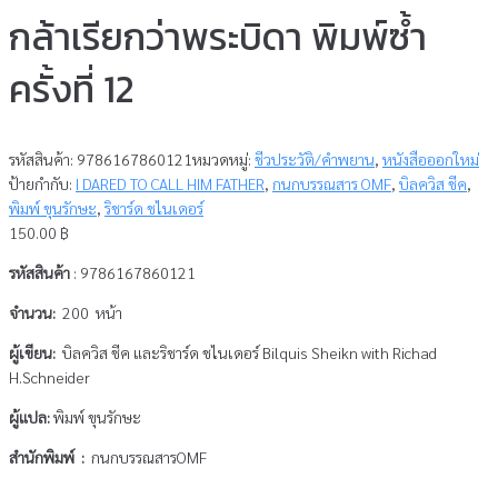
กล้าเรียกว่าพระบิดา พิมพ์ซ้ำ
ครั้งที่ 12
รหัสสินค้า:
9786167860121
หมวดหมู่:
ชีวประวัติ/คำพยาน
,
หนังสือออกใหม่
ป้ายกำกับ:
I DARED TO CALL HIM FATHER
,
กนกบรรณสาร OMF
,
บิลควิส ชีค
,
พิมพ์ ขุนรักษะ
,
ริชาร์ด ชไนเดอร์
150.00
฿
รหัสสินค้า
: 9786167860121
จำนวน:
200 หน้า
ผู้เขียน:
บิลควิส ชีค และริชาร์ด ชไนเดอร์ Bilquis Sheikn with Richad
H.Schneider
ผู้แปล:
พิมพ์ ขุนรักษะ
สำนักพิมพ์ :
กนกบรรณสารOMF