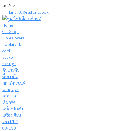
Skip
ติดต่อเรา:
to
Line ID: @radiantbook
content
Home
Gift Shop
Bible Covers
Bookmark
card
sticker
กรอบรูป
คันประทีป
ที่รองแก้ว
ตกแต่งรถยนต์
พวงกุญแจ
ภาพวาด
เข็มกลัด
เครื่องประดับ
เครื่องเขียน
แก้ว MUG
CD/DVD