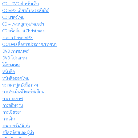
CD – DVD สำหรับเด็ก
CD MP3 เกี่ยวกับพระคัมภีร์
CD เพลงไทย
CD – เพลงลูกทุ่ง/หมอลำ
CD คริสต์มาส Christmas
Flash Drive MP3
CD/DVD สื่อการประกาศ/เทศนา
DVD ภาพยนตร์
DVD โปรแกรม
ไม้กางเขน
หนังสือ
หนังสือออกใหม่
หมวดหมู่หนังสือ ก-ท
การดำเนินชีวิตคริสเตียน
การประกาศ
การอธิษฐาน
การเยียวยา
การเงิน
ครอบครัว/วัยรุ่น
คริสตจักรและผู้นำ