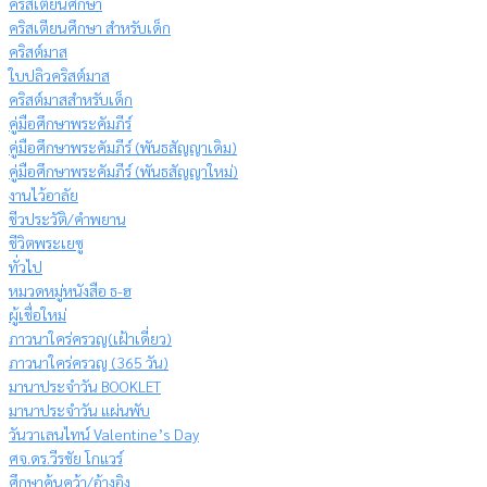
คริสเตียนศึกษา
คริสเตียนศึกษา สำหรับเด็ก
คริสต์มาส
ใบปลิวคริสต์มาส
คริสต์มาสสำหรับเด็ก
คู่มือศึกษาพระคัมภีร์
คู่มือศึกษาพระคัมภีร์ (พันธสัญญาเดิม)
คู่มือศึกษาพระคัมภีร์ (พันธสัญญาใหม่)
งานไว้อาลัย
ชีวประวัติ/คำพยาน
ชีวิตพระเยซู
ทั่วไป
หมวดหมู่หนังสือ ธ-ฮ
ผู้เชื่อใหม่
ภาวนาใคร่ครวญ(เฝ้าเดี่ยว)
ภาวนาใคร่ครวญ (365 วัน)
มานาประจำวัน BOOKLET
มานาประจำวัน แผ่นพับ
วันวาเลนไทน์ Valentine’s Day
ศจ.ดร.วีรชัย โกแวร์
ศึกษาค้นคว้า/อ้างอิง