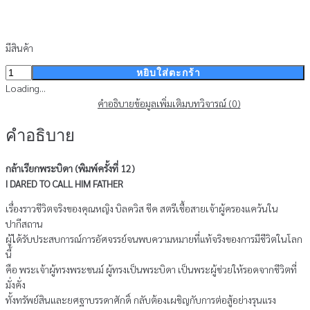
มีสินค้า
จำนวน
หยิบใส่ตะกร้า
กล้า
Loading...
เรียก
คำอธิบาย
ข้อมูลเพิ่มเติม
บทวิจารณ์ (0)
ว่า
คำอธิบาย
พระ
บิดา
พิมพ์
กล้าเรียกพระบิดา (พิมพ์ครั้งที่ 12)
ซ้ำ
I DARED TO CALL HIM FATHER
ครั้ง
เรื่องราวชีวิตจริงของคุณหญิง บิลควิส ชีค สตรีเชื้อสายเจ้าผู้ครองแคว้นใน
ที่
ปากีสถาน
12
ผู้ได้รับประสบการณ์การอัศจรรย์จนพบความหมายที่แท้จริงของการมีชีวิตในโลก
ชิ้น
นี้
คือ พระเจ้าผู้ทรงพระชนม์ ผู้ทรงเป็นพระบิดา เป็นพระผู้ช่วยให้รอดจากชีวิตที่
มั่งคั่ง
ทั้งทรัพย์สินและยศฐาบรรดาศักดิ์ กลับต้องเผชิญกับการต่อสู้อย่างรุนแรง