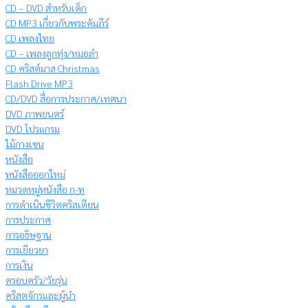
CD – DVD สำหรับเด็ก
CD MP3 เกี่ยวกับพระคัมภีร์
CD เพลงไทย
CD – เพลงลูกทุ่ง/หมอลำ
CD คริสต์มาส Christmas
Flash Drive MP3
CD/DVD สื่อการประกาศ/เทศนา
DVD ภาพยนตร์
DVD โปรแกรม
ไม้กางเขน
หนังสือ
หนังสือออกใหม่
หมวดหมู่หนังสือ ก-ท
การดำเนินชีวิตคริสเตียน
การประกาศ
การอธิษฐาน
การเยียวยา
การเงิน
ครอบครัว/วัยรุ่น
คริสตจักรและผู้นำ