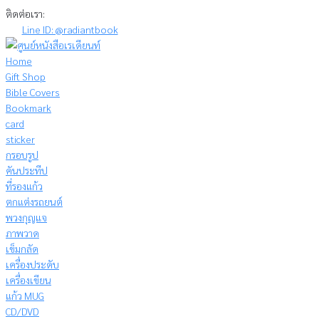
Skip
ติดต่อเรา:
to
Line ID: @radiantbook
content
Home
Gift Shop
Bible Covers
Bookmark
card
sticker
กรอบรูป
คันประทีป
ที่รองแก้ว
ตกแต่งรถยนต์
พวงกุญแจ
ภาพวาด
เข็มกลัด
เครื่องประดับ
เครื่องเขียน
แก้ว MUG
CD/DVD