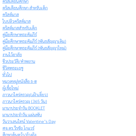
คริสเตียนศึกษา
คริสเตียนศึกษา สำหรับเด็ก
คริสต์มาส
ใบปลิวคริสต์มาส
คริสต์มาสสำหรับเด็ก
คู่มือศึกษาพระคัมภีร์
คู่มือศึกษาพระคัมภีร์ (พันธสัญญาเดิม)
คู่มือศึกษาพระคัมภีร์ (พันธสัญญาใหม่)
งานไว้อาลัย
ชีวประวัติ/คำพยาน
ชีวิตพระเยซู
ทั่วไป
หมวดหมู่หนังสือ ธ-ฮ
ผู้เชื่อใหม่
ภาวนาใคร่ครวญ(เฝ้าเดี่ยว)
ภาวนาใคร่ครวญ (365 วัน)
มานาประจำวัน BOOKLET
มานาประจำวัน แผ่นพับ
วันวาเลนไทน์ Valentine’s Day
ศจ.ดร.วีรชัย โกแวร์
ศึกษาค้นคว้า/อ้างอิง