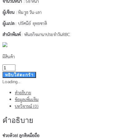
จำนวนหน้า
: 58 หน้า
ผู้เขียน
: ทิม รูธ วัน-เลา
ผู้เแปล
: ปรัศนีย์ อุทธชาติ
สำนักพิมพ์
: พันธกิจมานาประจำวันRBC
มีสินค้า
จำนวน
ช่วย
หยิบใส่ตะกร้า
ด้วย!
Loading...
ลูก
คำอธิบาย
ติดมือ
ข้อมูลเพิ่มเติม
ถือ
บทวิจารณ์ (0)
-
Booklet
คำอธิบาย
(สินค้า
ไม่
รวม
ช่วยด้วย! ลูกติดมือถือ