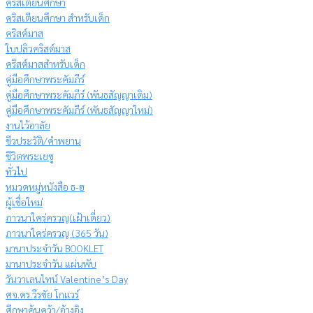
คริสเตียนศึกษา
คริสเตียนศึกษา สำหรับเด็ก
คริสต์มาส
ใบปลิวคริสต์มาส
คริสต์มาสสำหรับเด็ก
คู่มือศึกษาพระคัมภีร์
คู่มือศึกษาพระคัมภีร์ (พันธสัญญาเดิม)
คู่มือศึกษาพระคัมภีร์ (พันธสัญญาใหม่)
งานไว้อาลัย
ชีวประวัติ/คำพยาน
ชีวิตพระเยซู
ทั่วไป
หมวดหมู่หนังสือ ธ-ฮ
ผู้เชื่อใหม่
ภาวนาใคร่ครวญ(เฝ้าเดี่ยว)
ภาวนาใคร่ครวญ (365 วัน)
มานาประจำวัน BOOKLET
มานาประจำวัน แผ่นพับ
วันวาเลนไทน์ Valentine’s Day
ศจ.ดร.วีรชัย โกแวร์
ศึกษาค้นคว้า/อ้างอิง