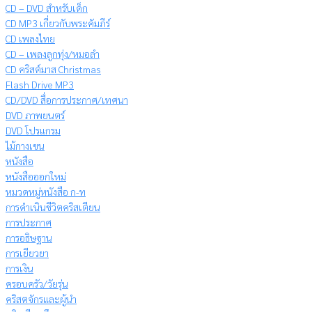
CD – DVD สำหรับเด็ก
CD MP3 เกี่ยวกับพระคัมภีร์
CD เพลงไทย
CD – เพลงลูกทุ่ง/หมอลำ
CD คริสต์มาส Christmas
Flash Drive MP3
CD/DVD สื่อการประกาศ/เทศนา
DVD ภาพยนตร์
DVD โปรแกรม
ไม้กางเขน
หนังสือ
หนังสือออกใหม่
หมวดหมู่หนังสือ ก-ท
การดำเนินชีวิตคริสเตียน
การประกาศ
การอธิษฐาน
การเยียวยา
การเงิน
ครอบครัว/วัยรุ่น
คริสตจักรและผู้นำ