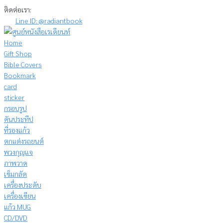
Skip
ติดต่อเรา:
to
Line ID: @radiantbook
content
Home
Gift Shop
Bible Covers
Bookmark
card
sticker
กรอบรูป
คันประทีป
ที่รองแก้ว
ตกแต่งรถยนต์
พวงกุญแจ
ภาพวาด
เข็มกลัด
เครื่องประดับ
เครื่องเขียน
แก้ว MUG
CD/DVD