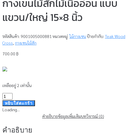
กางเขนไม้สักไม้เนื้ออ่อน แบบ
แขวน/ใหญ่ 15×8 นิ้ว
รหัสสินค้า:
9001005000881
หมวดหมู่:
ไม้กางเขน
ป้ายกำกับ:
Teak Wood
Cross
,
กางเขนไม้สัก
700.00
฿
เหลืออยู่ 2 เท่านั้น
จำนวน
กางเขน
หยิบใส่ตะกร้า
ไม้
Loading...
สัก
คำอธิบาย
ข้อมูลเพิ่มเติม
บทวิจารณ์ (0)
ไม้
คำอธิบาย
เนื้อ