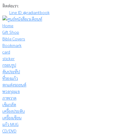
Skip
ติดต่อเรา:
to
Line ID: @radiantbook
content
Home
Gift Shop
Bible Covers
Bookmark
card
sticker
กรอบรูป
คันประทีป
ที่รองแก้ว
ตกแต่งรถยนต์
พวงกุญแจ
ภาพวาด
เข็มกลัด
เครื่องประดับ
เครื่องเขียน
แก้ว MUG
CD/DVD