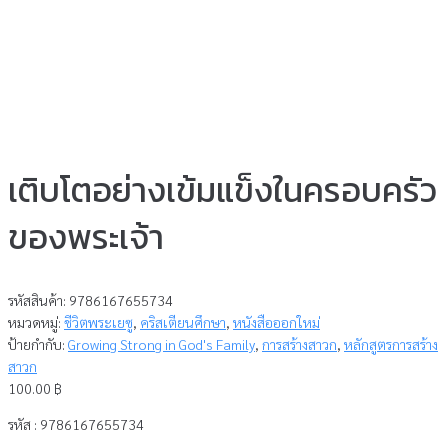
เติบโตอย่างเข้มแข็งในครอบครัว
ของพระเจ้า
รหัสสินค้า:
9786167655734
หมวดหมู่:
ชีวิตพระเยซู
,
คริสเตียนศึกษา
,
หนังสือออกใหม่
ป้ายกำกับ:
Growing Strong in God's Family
,
การสร้างสาวก
,
หลักสูตรการสร้าง
สาวก
100.00
฿
รหัส : 9786167655734