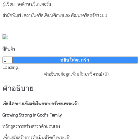
ผู้เขียน : องค์กรเนวิเกเตอร์ส
สำนักพิมพ์ : สถาบันคริสเตียนศึกษาและพัฒนาคริสตจักร CED
มีสินค้า
จำนวน
หยิบใส่ตะกร้า
เติบโต
Loading...
อย่าง
คำอธิบาย
ข้อมูลเพิ่มเติม
บทวิจารณ์ (0)
เข้ม
คำอธิบาย
แข็ง
ใน
ครอบครัว
เติบโตอย่างเข้มแข็งในครอบครัวของพระเจ้า
ของ
Growing Strong in God’s Family
พระเจ้า
ชิ้น
หลักสูตรการสร้างสาวกด้วยตนเอง
เพื่อเสริมสร้างการดำเนินชีวิตกับพระเจ้า