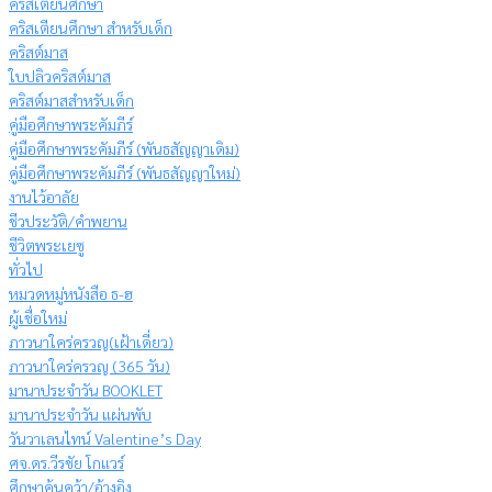
คริสเตียนศึกษา
คริสเตียนศึกษา สำหรับเด็ก
คริสต์มาส
ใบปลิวคริสต์มาส
คริสต์มาสสำหรับเด็ก
คู่มือศึกษาพระคัมภีร์
คู่มือศึกษาพระคัมภีร์ (พันธสัญญาเดิม)
คู่มือศึกษาพระคัมภีร์ (พันธสัญญาใหม่)
งานไว้อาลัย
ชีวประวัติ/คำพยาน
ชีวิตพระเยซู
ทั่วไป
หมวดหมู่หนังสือ ธ-ฮ
ผู้เชื่อใหม่
ภาวนาใคร่ครวญ(เฝ้าเดี่ยว)
ภาวนาใคร่ครวญ (365 วัน)
มานาประจำวัน BOOKLET
มานาประจำวัน แผ่นพับ
วันวาเลนไทน์ Valentine’s Day
ศจ.ดร.วีรชัย โกแวร์
ศึกษาค้นคว้า/อ้างอิง