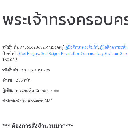
พระเจ้าทรงครอบคร
รหัสสินค้า:
9786167860299
หมวดหมู่:
คู่มือศึกษาพระคัมภีร์
,
คู่มือศึกษาพระคัม
ป้ายกำกับ:
God Reigns
,
God Reigns Revelation Commentary
,
Graham See
160.00
฿
รหัสสินค้า
: 9786167860299
จำนวน
: 255 หน้า
ผู้เขียน
: เกรแฮม สีด Graham Seed
สำนักพิมพ์
: กนกบรรณสาร OMF
*** ต้องการสั่งจำนวนมาก***