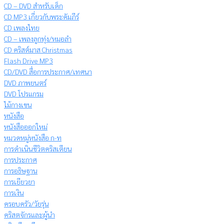
CD – DVD สำหรับเด็ก
CD MP3 เกี่ยวกับพระคัมภีร์
CD เพลงไทย
CD – เพลงลูกทุ่ง/หมอลำ
CD คริสต์มาส Christmas
Flash Drive MP3
CD/DVD สื่อการประกาศ/เทศนา
DVD ภาพยนตร์
DVD โปรแกรม
ไม้กางเขน
หนังสือ
หนังสือออกใหม่
หมวดหมู่หนังสือ ก-ท
การดำเนินชีวิตคริสเตียน
การประกาศ
การอธิษฐาน
การเยียวยา
การเงิน
ครอบครัว/วัยรุ่น
คริสตจักรและผู้นำ