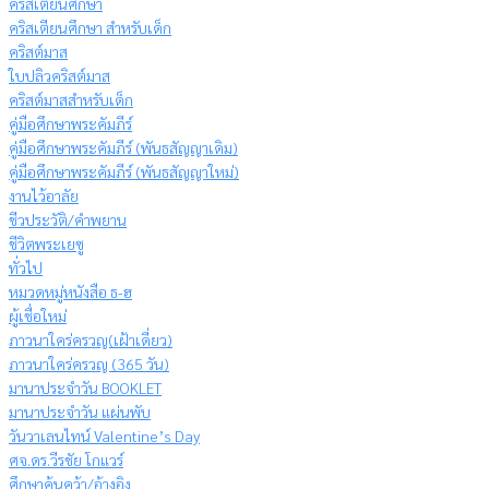
คริสเตียนศึกษา
คริสเตียนศึกษา สำหรับเด็ก
คริสต์มาส
ใบปลิวคริสต์มาส
คริสต์มาสสำหรับเด็ก
คู่มือศึกษาพระคัมภีร์
คู่มือศึกษาพระคัมภีร์ (พันธสัญญาเดิม)
คู่มือศึกษาพระคัมภีร์ (พันธสัญญาใหม่)
งานไว้อาลัย
ชีวประวัติ/คำพยาน
ชีวิตพระเยซู
ทั่วไป
หมวดหมู่หนังสือ ธ-ฮ
ผู้เชื่อใหม่
ภาวนาใคร่ครวญ(เฝ้าเดี่ยว)
ภาวนาใคร่ครวญ (365 วัน)
มานาประจำวัน BOOKLET
มานาประจำวัน แผ่นพับ
วันวาเลนไทน์ Valentine’s Day
ศจ.ดร.วีรชัย โกแวร์
ศึกษาค้นคว้า/อ้างอิง