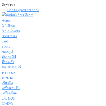
Skip
ติดต่อเรา:
to
Line ID: @radiantbook
content
Home
Gift Shop
Bible Covers
Bookmark
card
sticker
กรอบรูป
คันประทีป
ที่รองแก้ว
ตกแต่งรถยนต์
พวงกุญแจ
ภาพวาด
เข็มกลัด
เครื่องประดับ
เครื่องเขียน
แก้ว MUG
CD/DVD