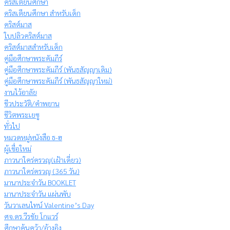
คริสเตียนศึกษา
คริสเตียนศึกษา สำหรับเด็ก
คริสต์มาส
ใบปลิวคริสต์มาส
คริสต์มาสสำหรับเด็ก
คู่มือศึกษาพระคัมภีร์
คู่มือศึกษาพระคัมภีร์ (พันธสัญญาเดิม)
คู่มือศึกษาพระคัมภีร์ (พันธสัญญาใหม่)
งานไว้อาลัย
ชีวประวัติ/คำพยาน
ชีวิตพระเยซู
ทั่วไป
หมวดหมู่หนังสือ ธ-ฮ
ผู้เชื่อใหม่
ภาวนาใคร่ครวญ(เฝ้าเดี่ยว)
ภาวนาใคร่ครวญ (365 วัน)
มานาประจำวัน BOOKLET
มานาประจำวัน แผ่นพับ
วันวาเลนไทน์ Valentine’s Day
ศจ.ดร.วีรชัย โกแวร์
ศึกษาค้นคว้า/อ้างอิง