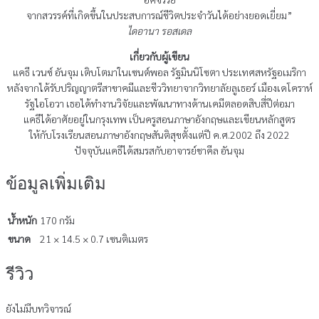
จากสวรรค์ที่เกิดขึ้นในประสบการณ์ชีวิตประจำวันได้อย่างยอดเยี่ยม”
ไดอานา รอสเดล
เกี่ยวกับผู้เขียน
แคธี เวนซ์ อันจุม เติบโตมาในเซนต์พอล รัฐมินนิโซตา ประเทศสหรัฐอเมริกา
หลังจากได้รับปริญญาตรีสาขาคมีและชีววิทยาจากวิทยาลัยลูเธอร์ เมืองเดโคราห์
รัฐไอโอวา เธอได้ทำงานวิจัยและพัฒนาทางด้านเคมีตลอดสิบสี่ปีต่อมา
แคธีได้อาศัยอยู่ในกรุงเทพ เป็นครูสอนภาษาอังกฤษและเขียนหลักสูตร
ให้กับโรงเรียนสอนภาษาอังกฤษสันติสุขตั้งแต่ปี ค.ศ.2002 ถึง 2022
ปัจจุบันแคธีได้สมรสกับอาจารย์ชาคีล อันจุม
ข้อมูลเพิ่มเติม
น้ำหนัก
170 กรัม
ขนาด
21 × 14.5 × 0.7 เซนติเมตร
รีวิว
ยังไม่มีบทวิจารณ์