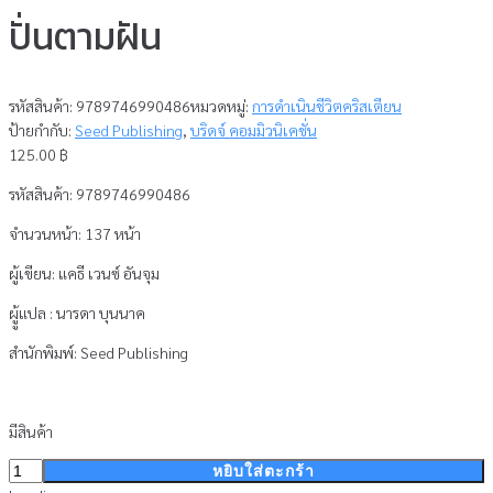
ปั่นตามฝัน
รหัสสินค้า:
9789746990486
หมวดหมู่:
การดำเนินชีวิตคริสเตียน
ป้ายกำกับ:
Seed Publishing
,
บริดจ์ คอมมิวนิเคชั่น
125.00
฿
รหัสสินค้า: 9789746990486
จำนวนหน้า: 137 หน้า
ผู้เขียน: แคธี เวนซ์ อันจุม
ผูู้แปล : นารดา บุนนาค
สำนักพิมพ์: Seed Publishing
มีสินค้า
จำนวน
หยิบใส่ตะกร้า