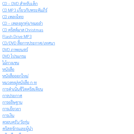
CD – DVD สำหรับเด็ก
CD MP3 เกี่ยวกับพระคัมภีร์
CD เพลงไทย
CD – เพลงลูกทุ่ง/หมอลำ
CD คริสต์มาส Christmas
Flash Drive MP3
CD/DVD สื่อการประกาศ/เทศนา
DVD ภาพยนตร์
DVD โปรแกรม
ไม้กางเขน
หนังสือ
หนังสือออกใหม่
หมวดหมู่หนังสือ ก-ท
การดำเนินชีวิตคริสเตียน
การประกาศ
การอธิษฐาน
การเยียวยา
การเงิน
ครอบครัว/วัยรุ่น
คริสตจักรและผู้นำ