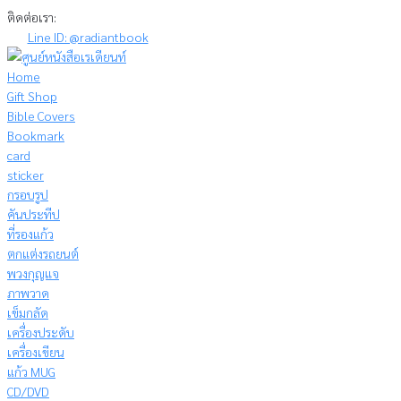
Skip
ติดต่อเรา:
to
Line ID: @radiantbook
content
Home
Gift Shop
Bible Covers
Bookmark
card
sticker
กรอบรูป
คันประทีป
ที่รองแก้ว
ตกแต่งรถยนต์
พวงกุญแจ
ภาพวาด
เข็มกลัด
เครื่องประดับ
เครื่องเขียน
แก้ว MUG
CD/DVD