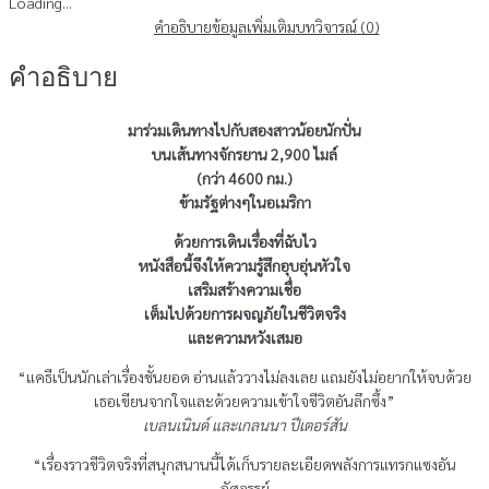
ปั่น
Loading...
ตาม
คำอธิบาย
ข้อมูลเพิ่มเติม
บทวิจารณ์ (0)
ฝัน
คำอธิบาย
ชิ้น
มาร่วมเดินทางไปกับสองสาวน้อยนักปั่น
บนเส้นทางจักรยาน 2,900 ไมล์
(กว่า 4600 กม.)
ข้ามรัฐต่างๆในอเมริกา
ด้วยการเดินเรื่องที่ฉับไว
หนังสือนี้จึงให้ความรู้สึกอุบอุ่นหัวใจ
เสริมสร้างความเชื่อ
เต็มไปด้วยการผจญภัยในชีวิตจริง
และความหวังเสมอ
“แคธีเป็นนักเล่าเรื่องชั้นยอด อ่านแล้ววางไม่ลงเลย แถมยังไม่อยากให้จบด้วย
เธอเขียนจากใจและด้วยความเข้าใจชีวิตอันลึกซึ้ง”
เบลนเนินด์ และเกลนนา ปีเตอร์สัน
“เรื่องราวชีวิตจริงที่สนุกสนานนี้ได้เก็บรายละเอียดพลังการแทรกแซงอัน
อัศจรรย์