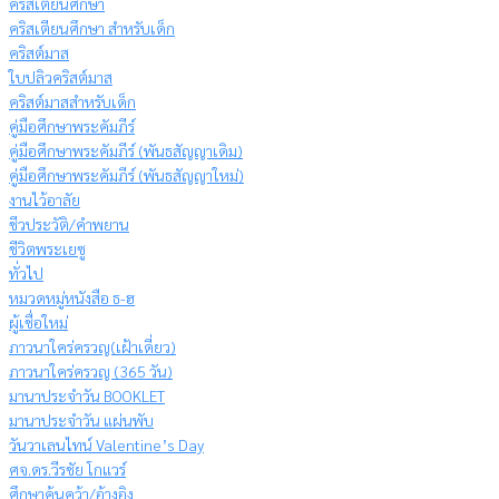
คริสเตียนศึกษา
คริสเตียนศึกษา สำหรับเด็ก
คริสต์มาส
ใบปลิวคริสต์มาส
คริสต์มาสสำหรับเด็ก
คู่มือศึกษาพระคัมภีร์
คู่มือศึกษาพระคัมภีร์ (พันธสัญญาเดิม)
คู่มือศึกษาพระคัมภีร์ (พันธสัญญาใหม่)
งานไว้อาลัย
ชีวประวัติ/คำพยาน
ชีวิตพระเยซู
ทั่วไป
หมวดหมู่หนังสือ ธ-ฮ
ผู้เชื่อใหม่
ภาวนาใคร่ครวญ(เฝ้าเดี่ยว)
ภาวนาใคร่ครวญ (365 วัน)
มานาประจำวัน BOOKLET
มานาประจำวัน แผ่นพับ
วันวาเลนไทน์ Valentine’s Day
ศจ.ดร.วีรชัย โกแวร์
ศึกษาค้นคว้า/อ้างอิง