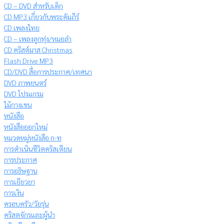
CD – DVD สำหรับเด็ก
CD MP3 เกี่ยวกับพระคัมภีร์
CD เพลงไทย
CD – เพลงลูกทุ่ง/หมอลำ
CD คริสต์มาส Christmas
Flash Drive MP3
CD/DVD สื่อการประกาศ/เทศนา
DVD ภาพยนตร์
DVD โปรแกรม
ไม้กางเขน
หนังสือ
หนังสือออกใหม่
หมวดหมู่หนังสือ ก-ท
การดำเนินชีวิตคริสเตียน
การประกาศ
การอธิษฐาน
การเยียวยา
การเงิน
ครอบครัว/วัยรุ่น
คริสตจักรและผู้นำ