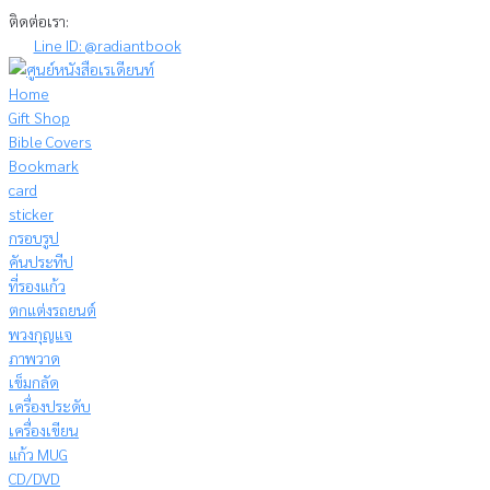
Skip
ติดต่อเรา:
to
Line ID: @radiantbook
content
Home
Gift Shop
Bible Covers
Bookmark
card
sticker
กรอบรูป
คันประทีป
ที่รองแก้ว
ตกแต่งรถยนต์
พวงกุญแจ
ภาพวาด
เข็มกลัด
เครื่องประดับ
เครื่องเขียน
แก้ว MUG
CD/DVD