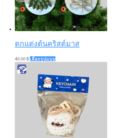
on
the
product
page
ตกแต่งต้นคริสต์มาส
This
40.00
฿
เลือกรูปแบบ
product
has
multiple
variants.
The
options
may
be
chosen
on
the