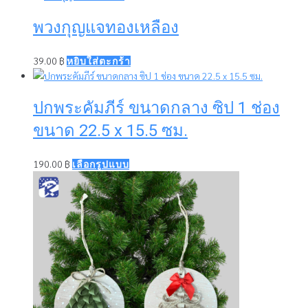
พวงกุญแจทองเหลือง
39.00
฿
หยิบใส่ตะกร้า
ปกพระคัมภีร์ ขนาดกลาง ซิป 1 ช่อง
ขนาด 22.5 x 15.5 ซม.
This
190.00
฿
เลือกรูปแบบ
product
has
multiple
variants.
The
options
may
be
chosen