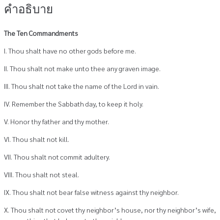
คำอธิบาย
The Ten Commandments
I. Thou shalt have no other gods before me.
II. Thou shalt not make unto thee any graven image.
III. Thou shalt not take the name of the Lord in vain.
IV. Remember the Sabbath day, to keep it holy.
V. Honor thy father and thy mother.
VI. Thou shalt not kill.
VII. Thou shalt not commit adultery.
VIII. Thou shalt not steal.
IX. Thou shalt not bear false witness against thy neighbor.
X. Thou shalt not covet thy neighbor’s house, nor thy neighbor’s wife,