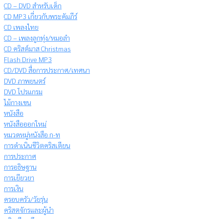
CD – DVD สำหรับเด็ก
CD MP3 เกี่ยวกับพระคัมภีร์
CD เพลงไทย
CD – เพลงลูกทุ่ง/หมอลำ
CD คริสต์มาส Christmas
Flash Drive MP3
CD/DVD สื่อการประกาศ/เทศนา
DVD ภาพยนตร์
DVD โปรแกรม
ไม้กางเขน
หนังสือ
หนังสือออกใหม่
หมวดหมู่หนังสือ ก-ท
การดำเนินชีวิตคริสเตียน
การประกาศ
การอธิษฐาน
การเยียวยา
การเงิน
ครอบครัว/วัยรุ่น
คริสตจักรและผู้นำ