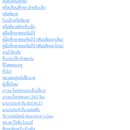
คริสเตียนศึกษา
คริสเตียนศึกษา สำหรับเด็ก
คริสต์มาส
ใบปลิวคริสต์มาส
คริสต์มาสสำหรับเด็ก
คู่มือศึกษาพระคัมภีร์
คู่มือศึกษาพระคัมภีร์ (พันธสัญญาเดิม)
คู่มือศึกษาพระคัมภีร์ (พันธสัญญาใหม่)
งานไว้อาลัย
ชีวประวัติ/คำพยาน
ชีวิตพระเยซู
ทั่วไป
หมวดหมู่หนังสือ ธ-ฮ
ผู้เชื่อใหม่
ภาวนาใคร่ครวญ(เฝ้าเดี่ยว)
ภาวนาใคร่ครวญ (365 วัน)
มานาประจำวัน BOOKLET
มานาประจำวัน แผ่นพับ
วันวาเลนไทน์ Valentine’s Day
ศจ.ดร.วีรชัย โกแวร์
ศึกษาค้นคว้า/อ้างอิง