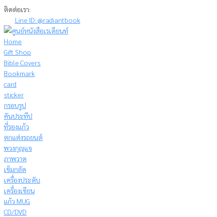
Skip
ติดต่อเรา:
to
Line ID: @radiantbook
content
Home
Gift Shop
Bible Covers
Bookmark
card
sticker
กรอบรูป
คันประทีป
ที่รองแก้ว
ตกแต่งรถยนต์
พวงกุญแจ
ภาพวาด
เข็มกลัด
เครื่องประดับ
เครื่องเขียน
แก้ว MUG
CD/DVD