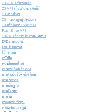
CD – DVD สำหรับเด็ก
CD MP3 เกี่ยวกับพระคัมภีร์
CD เพลงไทย
CD – เพลงลูกทุ่ง/หมอลำ
CD คริสต์มาส Christmas
Flash Drive MP3
CD/DVD สื่อการประกาศ/เทศนา
DVD ภาพยนตร์
DVD โปรแกรม
ไม้กางเขน
หนังสือ
หนังสือออกใหม่
หมวดหมู่หนังสือ ก-ท
การดำเนินชีวิตคริสเตียน
การประกาศ
การอธิษฐาน
การเยียวยา
การเงิน
ครอบครัว/วัยรุ่น
คริสตจักรและผู้นำ