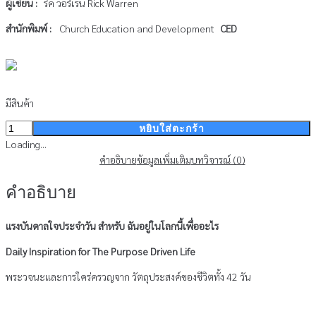
ผู้เขียน :
ริค วอร์เรน Rick Warren
สำนักพิมพ์ :
Church Education and Development
CED
มีสินค้า
จำนวน
หยิบใส่ตะกร้า
แรง
Loading...
บันดาล
คำอธิบาย
ข้อมูลเพิ่มเติม
บทวิจารณ์ (0)
ใจ
คำอธิบาย
ประจำ
วัน
สำหรับ
แรงบันดาลใจประจำวัน สำหรับ ฉันอยู่ในโลกนี้เพื่ออะไร
ฉัน
Daily Inspiration for The Purpose Driven Life
อยู่
ใน
พระวจนะและการใคร่ครวญจาก วัตถุประสงค์ของชีวิตทั้ง 42 วัน
โลก
นี้
เพื่อ