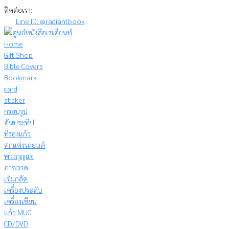
Skip
ติดต่อเรา:
to
Line ID: @radiantbook
content
Home
Gift Shop
Bible Covers
Bookmark
card
sticker
กรอบรูป
คันประทีป
ที่รองแก้ว
ตกแต่งรถยนต์
พวงกุญแจ
ภาพวาด
เข็มกลัด
เครื่องประดับ
เครื่องเขียน
แก้ว MUG
CD/DVD