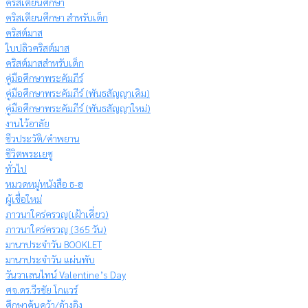
คริสเตียนศึกษา
คริสเตียนศึกษา สำหรับเด็ก
คริสต์มาส
ใบปลิวคริสต์มาส
คริสต์มาสสำหรับเด็ก
คู่มือศึกษาพระคัมภีร์
คู่มือศึกษาพระคัมภีร์ (พันธสัญญาเดิม)
คู่มือศึกษาพระคัมภีร์ (พันธสัญญาใหม่)
งานไว้อาลัย
ชีวประวัติ/คำพยาน
ชีวิตพระเยซู
ทั่วไป
หมวดหมู่หนังสือ ธ-ฮ
ผู้เชื่อใหม่
ภาวนาใคร่ครวญ(เฝ้าเดี่ยว)
ภาวนาใคร่ครวญ (365 วัน)
มานาประจำวัน BOOKLET
มานาประจำวัน แผ่นพับ
วันวาเลนไทน์ Valentine’s Day
ศจ.ดร.วีรชัย โกแวร์
ศึกษาค้นคว้า/อ้างอิง