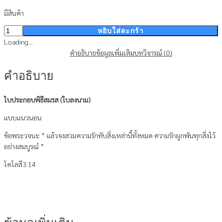
มีสินค้า
จำนวน
หยิบใส่ตะกร้า
ใบ
Loading...
ประกอบ
คำอธิบาย
ข้อมูลเพิ่มเติม
บทวิจารณ์ (0)
พิธี
คำอธิบาย
สมรส
CERTIFICATE
OF
ใบประกอบพิธีสมรส (ใบลงนาม)
MARRIAGE
แบบแนวนอน
#1
(สินค้า
ข้อพระวจนะ ” แล้วจงสวมความรักทับสิ่งเหล่านี้ทั้งหมด ความรักผูกพันทุกสิ่งไว้
ไม่
อย่างสมบูรณ์ ”
รวม
รายการ)
โคโลสี3:14
ชิ้น