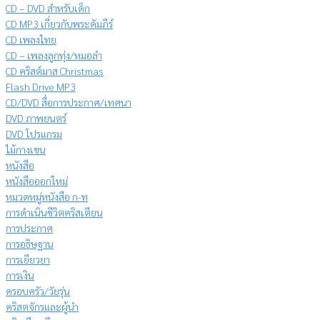
CD – DVD สำหรับเด็ก
CD MP3 เกี่ยวกับพระคัมภีร์
CD เพลงไทย
CD – เพลงลูกทุ่ง/หมอลำ
CD คริสต์มาส Christmas
Flash Drive MP3
CD/DVD สื่อการประกาศ/เทศนา
DVD ภาพยนตร์
DVD โปรแกรม
ไม้กางเขน
หนังสือ
หนังสือออกใหม่
หมวดหมู่หนังสือ ก-ท
การดำเนินชีวิตคริสเตียน
การประกาศ
การอธิษฐาน
การเยียวยา
การเงิน
ครอบครัว/วัยรุ่น
คริสตจักรและผู้นำ