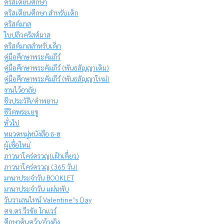
คริสเตียนศึกษา
คริสเตียนศึกษา สำหรับเด็ก
คริสต์มาส
ใบปลิวคริสต์มาส
คริสต์มาสสำหรับเด็ก
คู่มือศึกษาพระคัมภีร์
คู่มือศึกษาพระคัมภีร์ (พันธสัญญาเดิม)
คู่มือศึกษาพระคัมภีร์ (พันธสัญญาใหม่)
งานไว้อาลัย
ชีวประวัติ/คำพยาน
ชีวิตพระเยซู
ทั่วไป
หมวดหมู่หนังสือ ธ-ฮ
ผู้เชื่อใหม่
ภาวนาใคร่ครวญ(เฝ้าเดี่ยว)
ภาวนาใคร่ครวญ (365 วัน)
มานาประจำวัน BOOKLET
มานาประจำวัน แผ่นพับ
วันวาเลนไทน์ Valentine’s Day
ศจ.ดร.วีรชัย โกแวร์
ศึกษาค้นคว้า/อ้างอิง