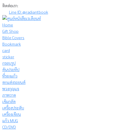
Skip
ติดต่อเรา:
to
Line ID: @radiantbook
content
Home
Gift Shop
Bible Covers
Bookmark
card
sticker
กรอบรูป
คันประทีป
ที่รองแก้ว
ตกแต่งรถยนต์
พวงกุญแจ
ภาพวาด
เข็มกลัด
เครื่องประดับ
เครื่องเขียน
แก้ว MUG
CD/DVD