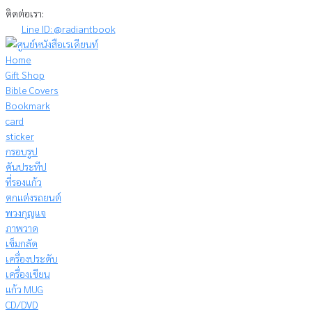
Skip
ติดต่อเรา:
to
Line ID: @radiantbook
content
Home
Gift Shop
Bible Covers
Bookmark
card
sticker
กรอบรูป
คันประทีป
ที่รองแก้ว
ตกแต่งรถยนต์
พวงกุญแจ
ภาพวาด
เข็มกลัด
เครื่องประดับ
เครื่องเขียน
แก้ว MUG
CD/DVD