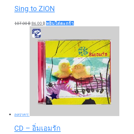
was:
is:
Sing to ZION
150.00 ฿.
120.00 ฿.
Original
Current
107.00
฿
86.00
฿
หยิบใส่ตะกร้า
price
price
was:
is:
107.00 ฿.
86.00 ฿.
ลดราคา!
CD – อิ่มเอมรัก