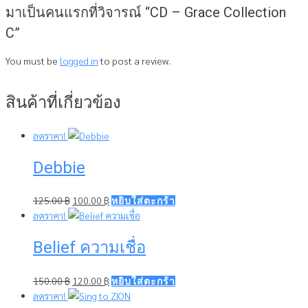
มาเป็นคนแรกที่วิจารณ์ “CD – Grace Collection
C”
You must be
logged in
to post a review.
สินค้าที่เกี่ยวข้อง
ลดราคา!
Debbie
Original
Current
125.00
฿
100.00
฿
หยิบใส่ตะกร้า
price
price
ลดราคา!
was:
is:
Belief ความเชื่อ
125.00 ฿.
100.00 ฿.
Original
Current
150.00
฿
120.00
฿
หยิบใส่ตะกร้า
price
price
ลดราคา!