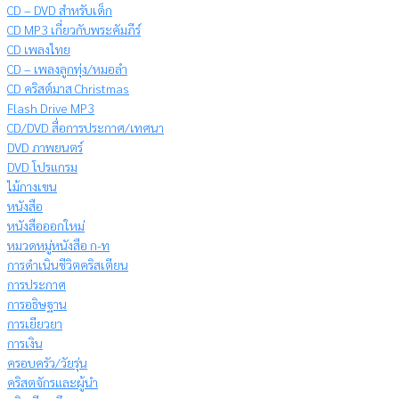
CD – DVD สำหรับเด็ก
CD MP3 เกี่ยวกับพระคัมภีร์
CD เพลงไทย
CD – เพลงลูกทุ่ง/หมอลำ
CD คริสต์มาส Christmas
Flash Drive MP3
CD/DVD สื่อการประกาศ/เทศนา
DVD ภาพยนตร์
DVD โปรแกรม
ไม้กางเขน
หนังสือ
หนังสือออกใหม่
หมวดหมู่หนังสือ ก-ท
การดำเนินชีวิตคริสเตียน
การประกาศ
การอธิษฐาน
การเยียวยา
การเงิน
ครอบครัว/วัยรุ่น
คริสตจักรและผู้นำ