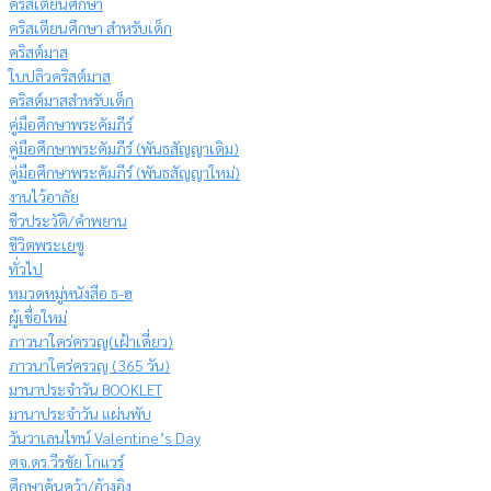
คริสเตียนศึกษา
คริสเตียนศึกษา สำหรับเด็ก
คริสต์มาส
ใบปลิวคริสต์มาส
คริสต์มาสสำหรับเด็ก
คู่มือศึกษาพระคัมภีร์
คู่มือศึกษาพระคัมภีร์ (พันธสัญญาเดิม)
คู่มือศึกษาพระคัมภีร์ (พันธสัญญาใหม่)
งานไว้อาลัย
ชีวประวัติ/คำพยาน
ชีวิตพระเยซู
ทั่วไป
หมวดหมู่หนังสือ ธ-ฮ
ผู้เชื่อใหม่
ภาวนาใคร่ครวญ(เฝ้าเดี่ยว)
ภาวนาใคร่ครวญ (365 วัน)
มานาประจำวัน BOOKLET
มานาประจำวัน แผ่นพับ
วันวาเลนไทน์ Valentine’s Day
ศจ.ดร.วีรชัย โกแวร์
ศึกษาค้นคว้า/อ้างอิง