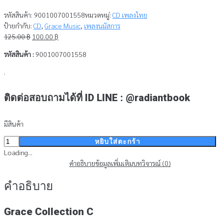
รหัสสินค้า:
9001007001558
หมวดหมู่:
CD เพลงไทย
ป้ายกำกับ:
CD
,
Grace Music
,
เพลงนมัสการ
Original
Current
125.00
฿
100.00
฿
price
price
รหัสสินค้า :
9001007001558
was:
is:
125.00 ฿.
100.00 ฿.
.
ติดต่อสอบถามได้ที่ ID LINE : @radiantbook
มีสินค้า
จำนวน
หยิบใส่ตะกร้า
CD
Loading...
-
คำอธิบาย
ข้อมูลเพิ่มเติม
บทวิจารณ์ (0)
Grace
คำอธิบาย
Collection
C
ชิ้น
Grace Collection C