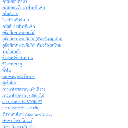
คริสเตียนศึกษา
คริสเตียนศึกษา สำหรับเด็ก
คริสต์มาส
ใบปลิวคริสต์มาส
คริสต์มาสสำหรับเด็ก
คู่มือศึกษาพระคัมภีร์
คู่มือศึกษาพระคัมภีร์ (พันธสัญญาเดิม)
คู่มือศึกษาพระคัมภีร์ (พันธสัญญาใหม่)
งานไว้อาลัย
ชีวประวัติ/คำพยาน
ชีวิตพระเยซู
ทั่วไป
หมวดหมู่หนังสือ ธ-ฮ
ผู้เชื่อใหม่
ภาวนาใคร่ครวญ(เฝ้าเดี่ยว)
ภาวนาใคร่ครวญ (365 วัน)
มานาประจำวัน BOOKLET
มานาประจำวัน แผ่นพับ
วันวาเลนไทน์ Valentine’s Day
ศจ.ดร.วีรชัย โกแวร์
ศึกษาค้นคว้า/อ้างอิง