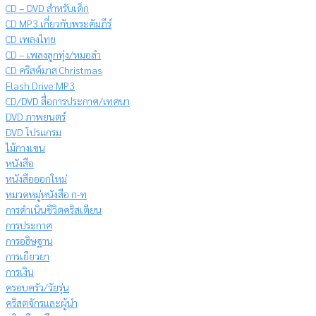
CD – DVD สำหรับเด็ก
CD MP3 เกี่ยวกับพระคัมภีร์
CD เพลงไทย
CD – เพลงลูกทุ่ง/หมอลำ
CD คริสต์มาส Christmas
Flash Drive MP3
CD/DVD สื่อการประกาศ/เทศนา
DVD ภาพยนตร์
DVD โปรแกรม
ไม้กางเขน
หนังสือ
หนังสือออกใหม่
หมวดหมู่หนังสือ ก-ท
การดำเนินชีวิตคริสเตียน
การประกาศ
การอธิษฐาน
การเยียวยา
การเงิน
ครอบครัว/วัยรุ่น
คริสตจักรและผู้นำ