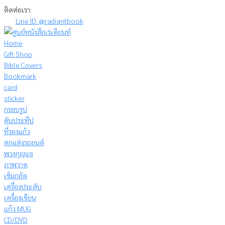
Skip
ติดต่อเรา:
to
Line ID: @radiantbook
content
Home
Gift Shop
Bible Covers
Bookmark
card
sticker
กรอบรูป
คันประทีป
ที่รองแก้ว
ตกแต่งรถยนต์
พวงกุญแจ
ภาพวาด
เข็มกลัด
เครื่องประดับ
เครื่องเขียน
แก้ว MUG
CD/DVD