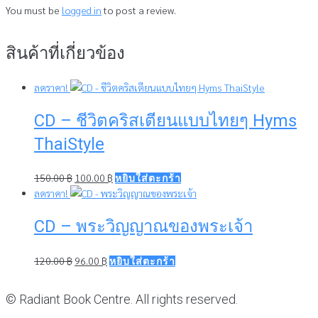
You must be
logged in
to post a review.
สินค้าที่เกี่ยวข้อง
ลดราคา!
CD – ชีวิตคริสเตียนแบบไทยๆ Hyms
ThaiStyle
Original
Current
150.00
฿
100.00
฿
หยิบใส่ตะกร้า
price
price
ลดราคา!
was:
is:
CD – พระวิญญาณของพระเจ้า
150.00 ฿.
100.00 ฿.
Original
Current
120.00
฿
96.00
฿
หยิบใส่ตะกร้า
price
price
was:
is:
© Radiant Book Centre. All rights reserved.
120.00 ฿.
96.00 ฿.