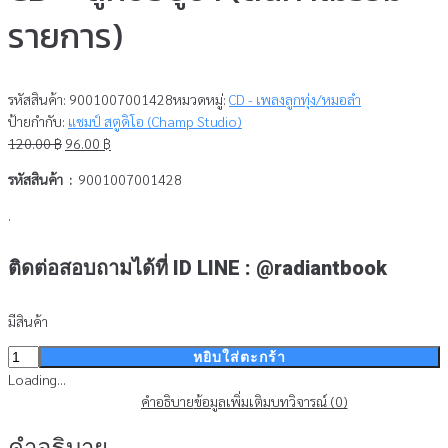
รายการ)
รหัสสินค้า:
9001007001428
หมวดหมู่:
CD - เพลงลูกทุ่ง/หมอลำ
ป้ายกำกับ:
แชมป์ สตูดิโอ (Champ Studio)
Original
Current
120.00
฿
96.00
฿
price
price
รหัสสินค้า :
9001007001428
was:
is:
120.00 ฿.
96.00 ฿.
.
ติดต่อสอบถามได้ที่ ID LINE : @radiantbook
มีสินค้า
จำนวน
หยิบใส่ตะกร้า
CD
Loading...
-
คำอธิบาย
ข้อมูลเพิ่มเติม
บทวิจารณ์ (0)
ลูก
คำอธิบาย
ขอ