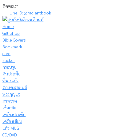
Skip
ติดต่อเรา:
to
Line ID: @radiantbook
content
Home
Gift Shop
Bible Covers
Bookmark
card
sticker
กรอบรูป
คันประทีป
ที่รองแก้ว
ตกแต่งรถยนต์
พวงกุญแจ
ภาพวาด
เข็มกลัด
เครื่องประดับ
เครื่องเขียน
แก้ว MUG
CD/DVD