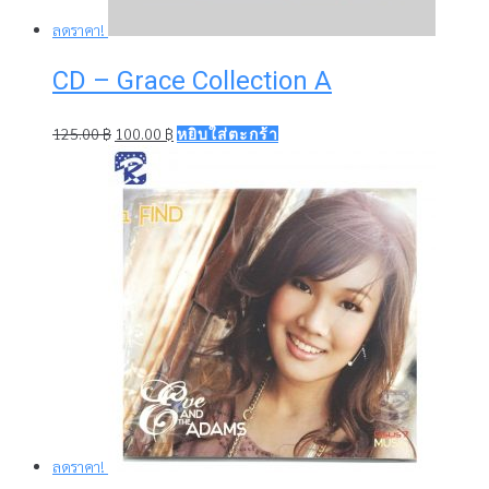
ลดราคา!
CD – Grace Collection A
Original
Current
125.00
฿
100.00
฿
หยิบใส่ตะกร้า
price
price
was:
is:
125.00 ฿.
100.00 ฿.
ลดราคา!