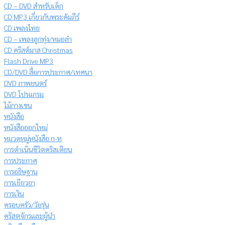
CD – DVD สำหรับเด็ก
CD MP3 เกี่ยวกับพระคัมภีร์
CD เพลงไทย
CD – เพลงลูกทุ่ง/หมอลำ
CD คริสต์มาส Christmas
Flash Drive MP3
CD/DVD สื่อการประกาศ/เทศนา
DVD ภาพยนตร์
DVD โปรแกรม
ไม้กางเขน
หนังสือ
หนังสือออกใหม่
หมวดหมู่หนังสือ ก-ท
การดำเนินชีวิตคริสเตียน
การประกาศ
การอธิษฐาน
การเยียวยา
การเงิน
ครอบครัว/วัยรุ่น
คริสตจักรและผู้นำ