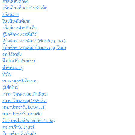
คริสเตียนศึกษา
คริสเตียนศึกษา สำหรับเด็ก
คริสต์มาส
ใบปลิวคริสต์มาส
คริสต์มาสสำหรับเด็ก
คู่มือศึกษาพระคัมภีร์
คู่มือศึกษาพระคัมภีร์ (พันธสัญญาเดิม)
คู่มือศึกษาพระคัมภีร์ (พันธสัญญาใหม่)
งานไว้อาลัย
ชีวประวัติ/คำพยาน
ชีวิตพระเยซู
ทั่วไป
หมวดหมู่หนังสือ ธ-ฮ
ผู้เชื่อใหม่
ภาวนาใคร่ครวญ(เฝ้าเดี่ยว)
ภาวนาใคร่ครวญ (365 วัน)
มานาประจำวัน BOOKLET
มานาประจำวัน แผ่นพับ
วันวาเลนไทน์ Valentine’s Day
ศจ.ดร.วีรชัย โกแวร์
ศึกษาค้นคว้า/อ้างอิง