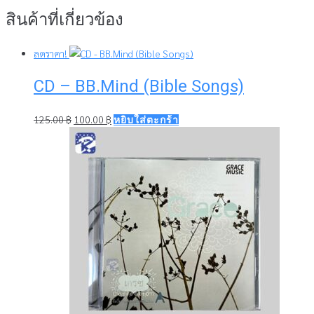
สินค้าที่เกี่ยวข้อง
ลดราคา!
CD – BB.Mind (Bible Songs)
Original
Current
125.00
฿
100.00
฿
หยิบใส่ตะกร้า
price
price
was:
is:
125.00 ฿.
100.00 ฿.