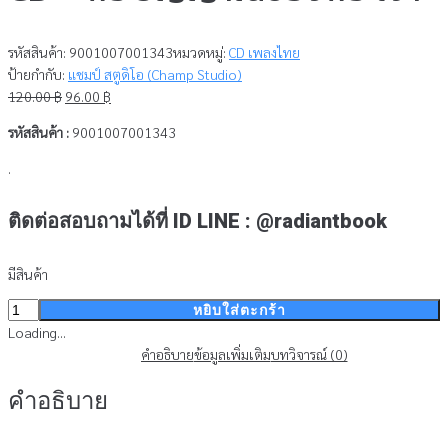
รหัสสินค้า:
9001007001343
หมวดหมู่:
CD เพลงไทย
ป้ายกำกับ:
แชมป์ สตูดิโอ (Champ Studio)
Original
Current
120.00
฿
96.00
฿
price
price
รหัสสินค้า :
9001007001343
was:
is:
120.00 ฿.
96.00 ฿.
.
ติดต่อสอบถามได้ที่ ID LINE : @radiantbook
มีสินค้า
จำนวน
หยิบใส่ตะกร้า
CD
Loading...
-
คำอธิบาย
ข้อมูลเพิ่มเติม
บทวิจารณ์ (0)
พระ
คำอธิบาย
วิญญาณ
ของ
พระเจ้า