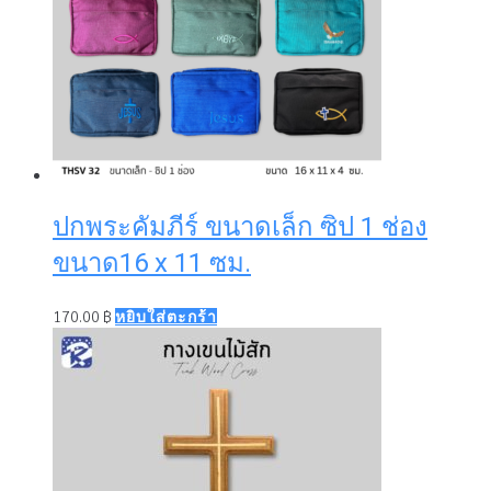
may
be
chosen
on
the
product
page
ปกพระคัมภีร์ ขนาดเล็ก ซิป 1 ช่อง
ขนาด16 x 11 ซม.
170.00
฿
หยิบใส่ตะกร้า