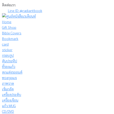
Skip
ติดต่อเรา:
to
Line ID: @radiantbook
content
Home
Gift Shop
Bible Covers
Bookmark
card
sticker
กรอบรูป
คันประทีป
ที่รองแก้ว
ตกแต่งรถยนต์
พวงกุญแจ
ภาพวาด
เข็มกลัด
เครื่องประดับ
เครื่องเขียน
แก้ว MUG
CD/DVD