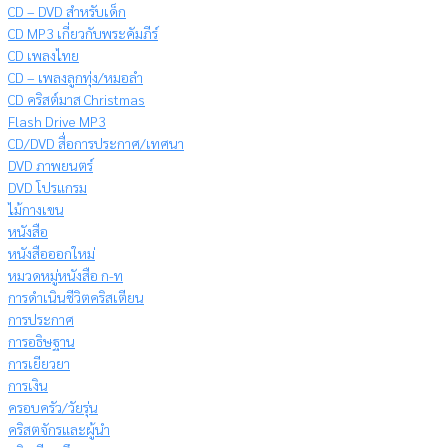
CD – DVD สำหรับเด็ก
CD MP3 เกี่ยวกับพระคัมภีร์
CD เพลงไทย
CD – เพลงลูกทุ่ง/หมอลำ
CD คริสต์มาส Christmas
Flash Drive MP3
CD/DVD สื่อการประกาศ/เทศนา
DVD ภาพยนตร์
DVD โปรแกรม
ไม้กางเขน
หนังสือ
หนังสือออกใหม่
หมวดหมู่หนังสือ ก-ท
การดำเนินชีวิตคริสเตียน
การประกาศ
การอธิษฐาน
การเยียวยา
การเงิน
ครอบครัว/วัยรุ่น
คริสตจักรและผู้นำ