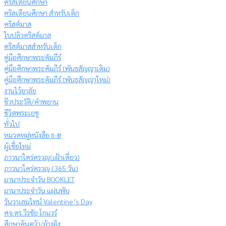
คริสเตียนศึกษา
คริสเตียนศึกษา สำหรับเด็ก
คริสต์มาส
ใบปลิวคริสต์มาส
คริสต์มาสสำหรับเด็ก
คู่มือศึกษาพระคัมภีร์
คู่มือศึกษาพระคัมภีร์ (พันธสัญญาเดิม)
คู่มือศึกษาพระคัมภีร์ (พันธสัญญาใหม่)
งานไว้อาลัย
ชีวประวัติ/คำพยาน
ชีวิตพระเยซู
ทั่วไป
หมวดหมู่หนังสือ ธ-ฮ
ผู้เชื่อใหม่
ภาวนาใคร่ครวญ(เฝ้าเดี่ยว)
ภาวนาใคร่ครวญ (365 วัน)
มานาประจำวัน BOOKLET
มานาประจำวัน แผ่นพับ
วันวาเลนไทน์ Valentine’s Day
ศจ.ดร.วีรชัย โกแวร์
ศึกษาค้นคว้า/อ้างอิง